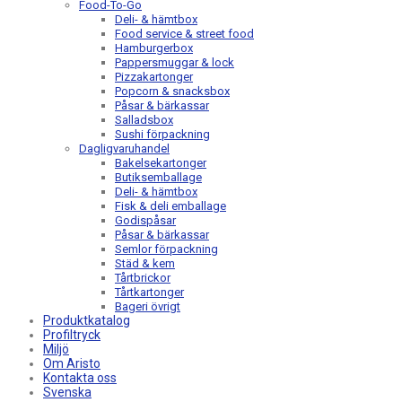
Food-To-Go
Deli- & hämtbox
Food service & street food
Hamburgerbox
Pappersmuggar & lock
Pizzakartonger
Popcorn & snacksbox
Påsar & bärkassar
Salladsbox
Sushi förpackning
Dagligvaruhandel
Bakelsekartonger
Butiksemballage
Deli- & hämtbox
Fisk & deli emballage
Godispåsar
Påsar & bärkassar
Semlor förpackning
Städ & kem
Tårtbrickor
Tårtkartonger
Bageri övrigt
Produktkatalog
Profiltryck
Miljö
Om Aristo
Kontakta oss
Svenska