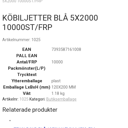
5X2000 10000ST/FRP
KÖBILJETTER BLÅ 5X2000
10000ST/FRP
Artikelnummer:
1025
EAN
7393587161008
PALL EAN
Antal/FRP
10000
Packmönster(L/P)
Trycktext
Ytteremballage
plast
Emballage LxBxH (mm)
120X200 MM
Vikt
1.18 kg
Artikelnr:
1025
Kategori:
Butiksemballage
Relaterade produkter