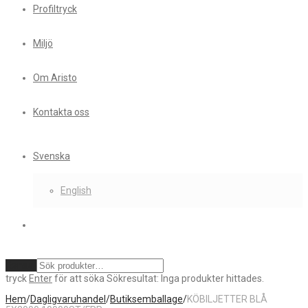
Profiltryck
Miljö
Om Aristo
Kontakta oss
Svenska
English
Rensa
tryck
Enter
för att söka
Sökresultat:
Inga produkter hittades.
Hem
/
Dagligvaruhandel
/
Butiksemballage
/
KÖBILJETTER BLÅ