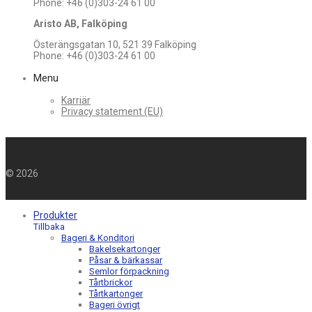
Phone: +46 (0)303-24 61 00
Aristo AB, Falköping
Österängsgatan 10, 521 39 Falköping
Phone: +46 (0)303-24 61 00
Menu
Karriär
Privacy statement (EU)
©
2026
Produkter
Tillbaka
Bageri & Konditori
Bakelsekartonger
Påsar & bärkassar
Semlor förpackning
Tårtbrickor
Tårtkartonger
Bageri övrigt