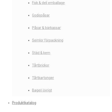
Fisk & deli emballage
Godispåsar
Påsar & bärkassar
Semlor förpackning
Städ & kem
Tårtbrickor
Tårtkartonger
Bageri övrigt
Produktkatalog