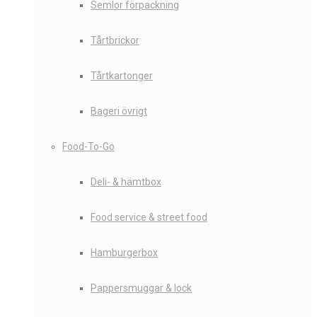
Semlor förpackning
Tårtbrickor
Tårtkartonger
Bageri övrigt
Food-To-Go
Deli- & hämtbox
Food service & street food
Hamburgerbox
Pappersmuggar & lock