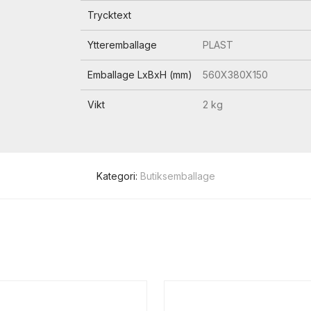
Trycktext
Ytteremballage
PLAST
Emballage LxBxH (mm)
560X380X150
Vikt
2 kg
Kategori:
Butiksemballage