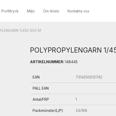
Profiltryck
Miljö
Om Aristo
Kontakta oss
LENGARN 1/450 900 M
POLYPROPYLENGARN 1/45
ARTIKELNUMMER:
148445
EAN
7314250012742
PALL EAN
Antal/FRP
1
Packmönster(L/P)
24/168