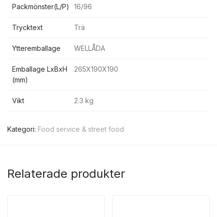
Packmönster(L/P)
16/96
Trycktext
Trä
Ytteremballage
WELLÅDA
Emballage LxBxH
265X190X190
(mm)
Vikt
2.3 kg
Kategori:
Food service & street food
Relaterade produkter