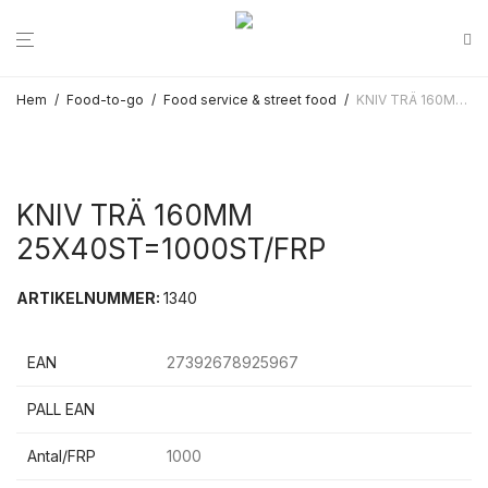
Hem
/
Food-to-go
/
Food service & street food
/
KNIV TRÄ 160MM 25X40ST=1000ST/FRP
KNIV TRÄ 160MM
25X40ST=1000ST/FRP
ARTIKELNUMMER:
1340
EAN
27392678925967
PALL EAN
Antal/FRP
1000