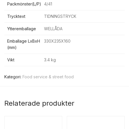
Packmönster(L/P)
4/41
Trycktext
TIDNINGSTRYCK
Ytteremballage
WELLÅDA
Emballage LxBxH
330X235X160
(mm)
Vikt
3.4 kg
Kategori:
Food service & street food
Relaterade produkter