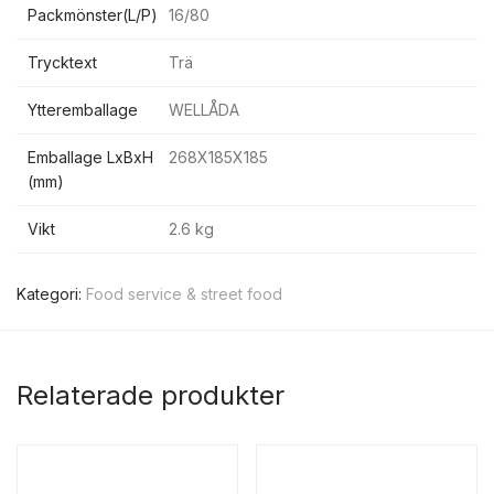
Packmönster(L/P)
16/80
Trycktext
Trä
Ytteremballage
WELLÅDA
Emballage LxBxH
268X185X185
(mm)
Vikt
2.6 kg
Kategori:
Food service & street food
Relaterade produkter