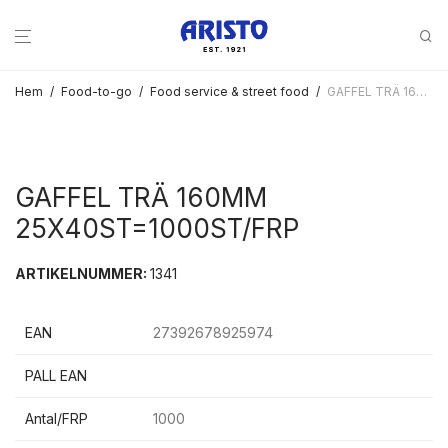
Hem
/
Food-to-go
/
Food service & street food
/
GAFFEL TRÄ 160MM 25X40ST=1000ST/FRP
GAFFEL TRÄ 160MM
25X40ST=1000ST/FRP
ARTIKELNUMMER:
1341
EAN
27392678925974
PALL EAN
Antal/FRP
1000