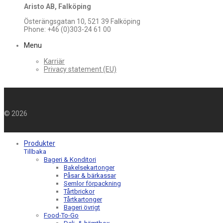
Aristo AB, Falköping
Österängsgatan 10, 521 39 Falköping
Phone: +46 (0)303-24 61 00
Menu
Karriär
Privacy statement (EU)
©
2026
Produkter
Tillbaka
Bageri & Konditori
Bakelsekartonger
Påsar & bärkassar
Semlor förpackning
Tårtbrickor
Tårtkartonger
Bageri övrigt
Food-To-Go