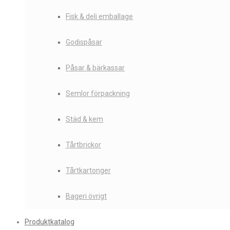
Fisk & deli emballage
Godispåsar
Påsar & bärkassar
Semlor förpackning
Städ & kem
Tårtbrickor
Tårtkartonger
Bageri övrigt
Produktkatalog