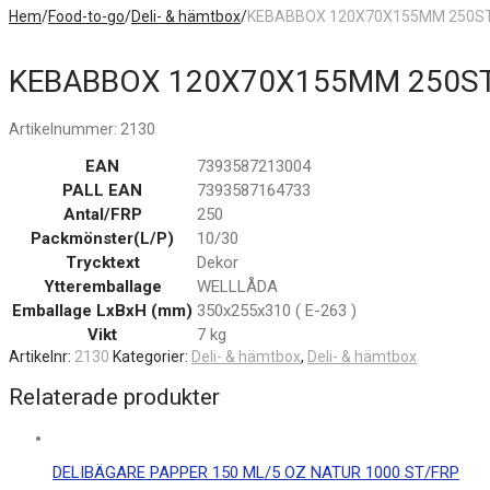
Hem
/
Food-to-go
/
Deli- & hämtbox
/
KEBABBOX 120X70X155MM 250S
KEBABBOX 120X70X155MM 250S
Artikelnummer:
2130
EAN
7393587213004
PALL EAN
7393587164733
Antal/FRP
250
Packmönster(L/P)
10/30
Trycktext
Dekor
Ytteremballage
WELLLÅDA
Emballage LxBxH (mm)
350x255x310 ( E-263 )
Vikt
7 kg
Artikelnr:
2130
Kategorier:
Deli- & hämtbox
,
Deli- & hämtbox
Relaterade produkter
DELIBÄGARE PAPPER 150 ML/5 OZ NATUR 1000 ST/FRP