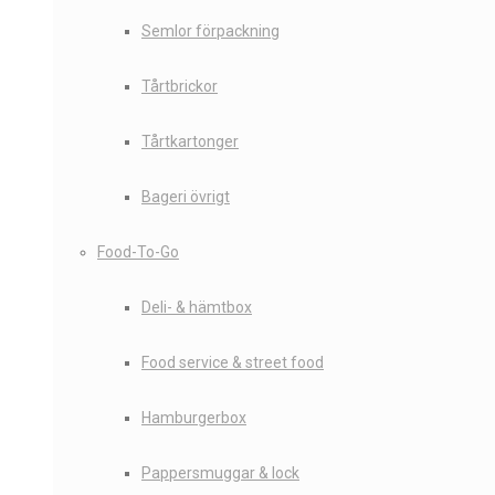
Semlor förpackning
Tårtbrickor
Tårtkartonger
Bageri övrigt
Food-To-Go
Deli- & hämtbox
Food service & street food
Hamburgerbox
Pappersmuggar & lock