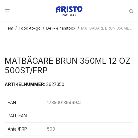
Hem
/
Food-to-go
/
Deli- & hämtbox
/
MATBÄGARE BRUN 350ML 12 OZ 500ST/FRP
MATBÄGARE BRUN 350ML 12 OZ
500ST/FRP
ARTIKELNUMMER:
3627350
EAN
17350013949941
PALL EAN
Antal/FRP
500