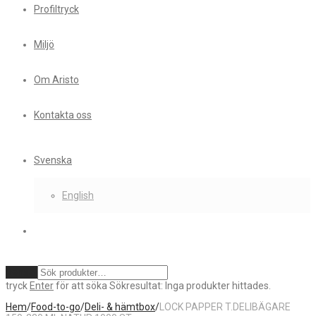
Profiltryck
Miljö
Om Aristo
Kontakta oss
Svenska
English
Rensa
tryck
Enter
för att söka
Sökresultat:
Inga produkter hittades.
Hem
/
Food-to-go
/
Deli- & hämtbox
/
LOCK PAPPER T.DELIBÄGARE