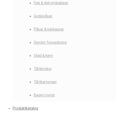
Fisk & deli emballage
Godispåsar
Påsar & bärkassar
Semlor förpackning
Städ & kem
Tårtbrickor
Tårtkartonger
Bageri övrigt
Produktkatalog