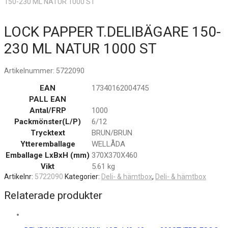
150-230 ML NATUR 1000 ST
LOCK PAPPER T.DELIBÄGARE 150-
230 ML NATUR 1000 ST
Artikelnummer:
5722090
EAN
17340162004745
PALL EAN
Antal/FRP
1000
Packmönster(L/P)
6/12
Trycktext
BRUN/BRUN
Ytteremballage
WELLÅDA
Emballage LxBxH (mm)
370X370X460
Vikt
5.61 kg
Artikelnr:
5722090
Kategorier:
Deli- & hämtbox
,
Deli- & hämtbox
Relaterade produkter