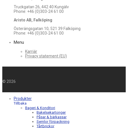
Truckgatan 26, 442 40 Kungälv
Phone: +46 (0)303-24 61 00
Aristo AB, Falköping
Österängsgatan 10, 521 39 Falköping
Phone: +46 (0)303-24 61 00
Menu
Karriär
Privacy statement (EU)
©
2026
Produkter
Tillbaka
Bageri & Konditori
Bakelsekartonger
Påsar & bärkassar
Semlor förpackning
Tårtbrickor