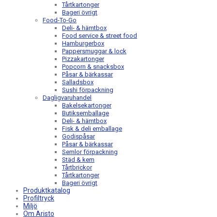
Tårtkartonger
Bageri övrigt
Food-To-Go
Deli- & hämtbox
Food service & street food
Hamburgerbox
Pappersmuggar & lock
Pizzakartonger
Popcorn & snacksbox
Påsar & bärkassar
Salladsbox
Sushi förpackning
Dagligvaruhandel
Bakelsekartonger
Butiksemballage
Deli- & hämtbox
Fisk & deli emballage
Godispåsar
Påsar & bärkassar
Semlor förpackning
Städ & kem
Tårtbrickor
Tårtkartonger
Bageri övrigt
Produktkatalog
Profiltryck
Miljö
Om Aristo