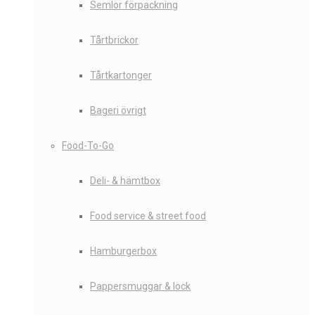
Semlor förpackning
Tårtbrickor
Tårtkartonger
Bageri övrigt
Food-To-Go
Deli- & hämtbox
Food service & street food
Hamburgerbox
Pappersmuggar & lock