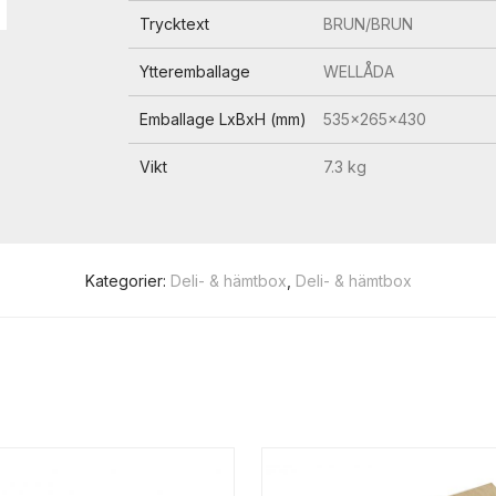
Trycktext
BRUN/BRUN
Ytteremballage
WELLÅDA
Emballage LxBxH (mm)
535x265x430
Vikt
7.3 kg
Kategorier:
Deli- & hämtbox
,
Deli- & hämtbox