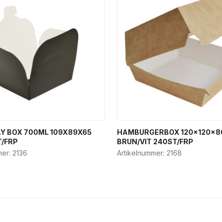
Y BOX 700ML 109X89X65
HAMBURGERBOX 120x120x
/FRP
BRUN/VIT 240ST/FRP
mer:
2136
Artikelnummer:
2168