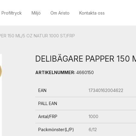
Profiltryck
Miljö
Om Aristo
Kontakta oss
ER 150 ML/5 OZ NATUR 1000 ST/FRP
DELIBÄGARE PAPPER 150 
ARTIKELNUMMER:
4660150
EAN
17340162004622
PALL EAN
Antal/FRP
1000
Packmönster(L/P)
6/12