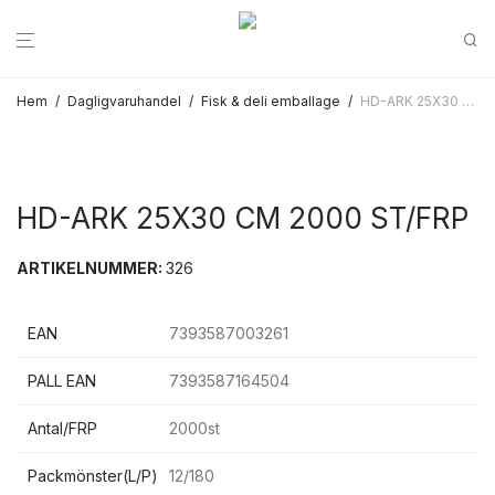
Hem
/
Dagligvaruhandel
/
Fisk & deli emballage
/
HD-ARK 25X30 CM 2000 ST/FRP
HD-ARK 25X30 CM 2000 ST/FRP
ARTIKELNUMMER:
326
EAN
7393587003261
PALL EAN
7393587164504
Antal/FRP
2000st
Packmönster(L/P)
12/180