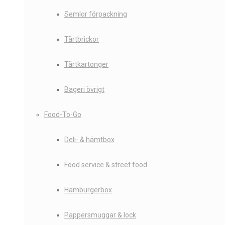
Semlor förpackning
Tårtbrickor
Tårtkartonger
Bageri övrigt
Food-To-Go
Deli- & hämtbox
Food service & street food
Hamburgerbox
Pappersmuggar & lock