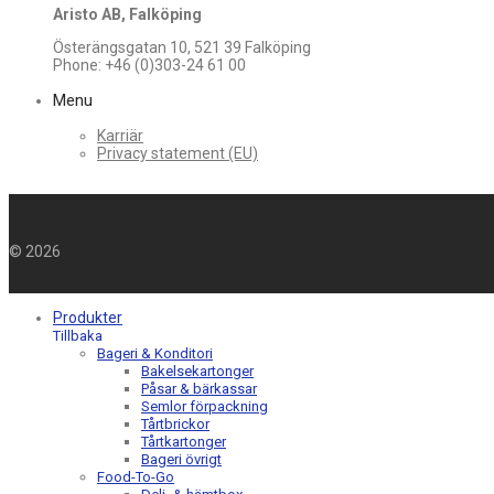
Aristo AB, Falköping
Österängsgatan 10, 521 39 Falköping
Phone: +46 (0)303-24 61 00
Menu
Karriär
Privacy statement (EU)
©
2026
Produkter
Tillbaka
Bageri & Konditori
Bakelsekartonger
Påsar & bärkassar
Semlor förpackning
Tårtbrickor
Tårtkartonger
Bageri övrigt
Food-To-Go