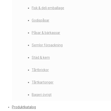
Fisk & deli emballage
Godispåsar
Påsar & bärkassar
Semlor förpackning
Städ & kem
Tårtbrickor
Tårtkartonger
Bageri övrigt
Produktkatalog