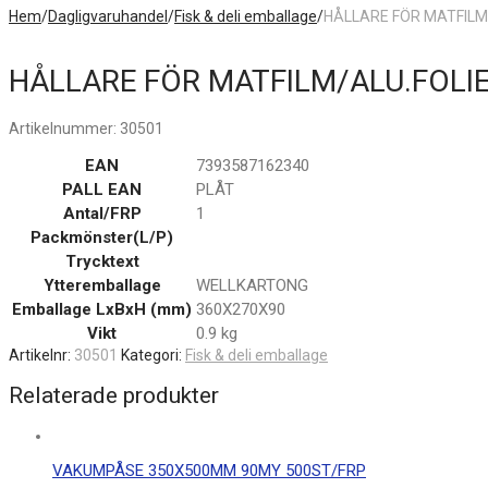
Hem
/
Dagligvaruhandel
/
Fisk & deli emballage
/
HÅLLARE FÖR MATFILM
HÅLLARE FÖR MATFILM/ALU.FOLI
Artikelnummer:
30501
EAN
7393587162340
PALL EAN
PLÅT
Antal/FRP
1
Packmönster(L/P)
Trycktext
Ytteremballage
WELLKARTONG
Emballage LxBxH (mm)
360X270X90
Vikt
0.9 kg
Artikelnr:
30501
Kategori:
Fisk & deli emballage
Relaterade produkter
VAKUMPÅSE 350X500MM 90MY 500ST/FRP