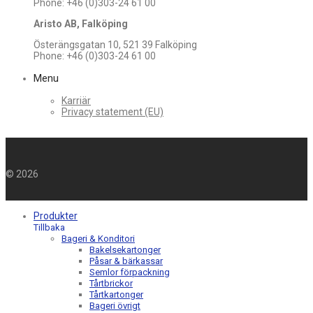
Phone: +46 (0)303-24 61 00
Aristo AB, Falköping
Österängsgatan 10, 521 39 Falköping
Phone: +46 (0)303-24 61 00
Menu
Karriär
Privacy statement (EU)
©
2026
Produkter
Tillbaka
Bageri & Konditori
Bakelsekartonger
Påsar & bärkassar
Semlor förpackning
Tårtbrickor
Tårtkartonger
Bageri övrigt