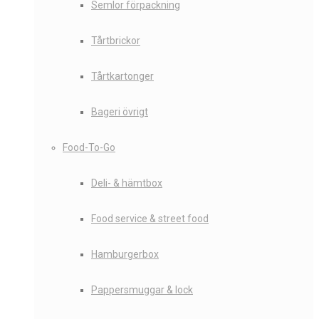
Semlor förpackning
Tårtbrickor
Tårtkartonger
Bageri övrigt
Food-To-Go
Deli- & hämtbox
Food service & street food
Hamburgerbox
Pappersmuggar & lock