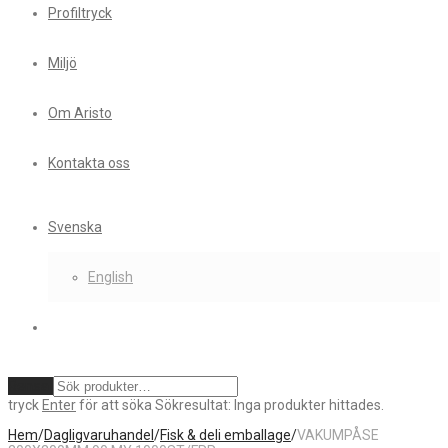
Profiltryck
Miljö
Om Aristo
Kontakta oss
Svenska
English
Rensa
tryck
Enter
för att söka
Sökresultat:
Inga produkter hittades.
Hem
/
Dagligvaruhandel
/
Fisk & deli emballage
/
VAKUMPÅSE