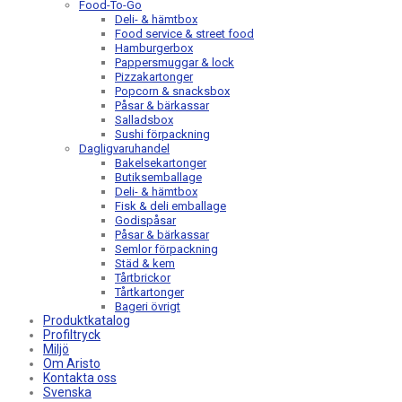
Food-To-Go
Deli- & hämtbox
Food service & street food
Hamburgerbox
Pappersmuggar & lock
Pizzakartonger
Popcorn & snacksbox
Påsar & bärkassar
Salladsbox
Sushi förpackning
Dagligvaruhandel
Bakelsekartonger
Butiksemballage
Deli- & hämtbox
Fisk & deli emballage
Godispåsar
Påsar & bärkassar
Semlor förpackning
Städ & kem
Tårtbrickor
Tårtkartonger
Bageri övrigt
Produktkatalog
Profiltryck
Miljö
Om Aristo
Kontakta oss
Svenska