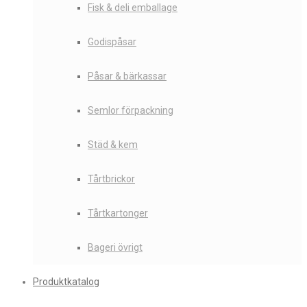
Fisk & deli emballage
Godispåsar
Påsar & bärkassar
Semlor förpackning
Städ & kem
Tårtbrickor
Tårtkartonger
Bageri övrigt
Produktkatalog