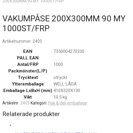
200X300MM 90 MY 1000ST/FRP
VAKUMPÅSE 200X300MM 90 MY
1000ST/FRP
Artikelnummer:
2405
EAN
7350004270330
PALL EAN
Antal/FRP
1000
Packmönster(L/P)
Trycktext
otryckt
Ytteremballage
WELL LÅDA
Emballage LxBxH (mm)
410X320X130
Vikt
10.5 kg
Artikelnr:
2405
Kategori:
Fisk & deli emballage
Relaterade produkter