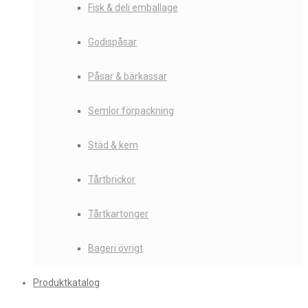
Fisk & deli emballage
Godispåsar
Påsar & bärkassar
Semlor förpackning
Städ & kem
Tårtbrickor
Tårtkartonger
Bageri övrigt
Produktkatalog