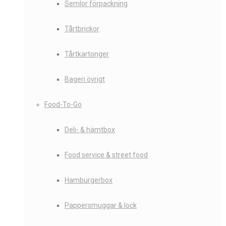
Semlor förpackning
Tårtbrickor
Tårtkartonger
Bageri övrigt
Food-To-Go
Deli- & hämtbox
Food service & street food
Hamburgerbox
Pappersmuggar & lock