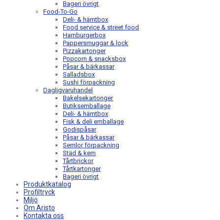
Bageri övrigt
Food-To-Go
Deli- & hämtbox
Food service & street food
Hamburgerbox
Pappersmuggar & lock
Pizzakartonger
Popcorn & snacksbox
Påsar & bärkassar
Salladsbox
Sushi förpackning
Dagligvaruhandel
Bakelsekartonger
Butiksemballage
Deli- & hämtbox
Fisk & deli emballage
Godispåsar
Påsar & bärkassar
Semlor förpackning
Städ & kem
Tårtbrickor
Tårtkartonger
Bageri övrigt
Produktkatalog
Profiltryck
Miljö
Om Aristo
Kontakta oss