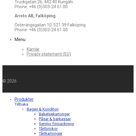
Truckgatan 26, 442 40 Kungälv
Phone: +46 (0)303-24 61 00
Aristo AB, Falköping
Österängsgatan 10, 521 39 Falköping
Phone: +46 (0)303-24 61 00
Menu
Karriär
Privacy statement (EU)
©
2026
Produkter
Tillbaka
Bageri & Konditori
Bakelsekartonger
Påsar & bärkassar
Semlor förpackning
Tårtbrickor
Tårtkartonger