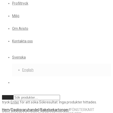
Profiltryck
Miljö
Om Aristo
Kontakta oss
Svenska
English
Rensa
tryck
Enter
för att söka
Sökresultat:
Inga produkter hittades.
Hem
/
Dagligvaruhandel
/
Bakelsekartonger
/
FÖNSTERKART