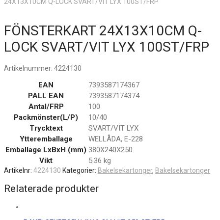
24X13X10CM Q-LOCK SVART/VIT LYX 100ST/FRP
FÖNSTERKART 24X13X10CM Q-
LOCK SVART/VIT LYX 100ST/FRP
Artikelnummer:
4224130
EAN
7393587174367
PALL EAN
7393587174374
Antal/FRP
100
Packmönster(L/P)
10/40
Trycktext
SVART/VIT LYX
Ytteremballage
WELLÅDA, E-228
Emballage LxBxH (mm)
380X240X250
Vikt
5.36 kg
Artikelnr:
4224130
Kategorier:
Bakelsekartonger
,
Bakelsekartonger
Relaterade produkter