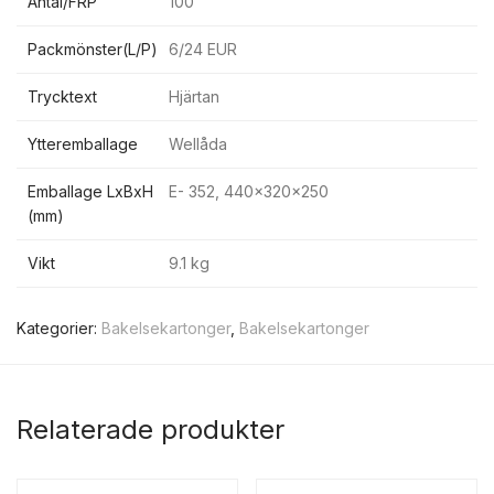
Antal/FRP
100
Packmönster(L/P)
6/24 EUR
Trycktext
Hjärtan
Ytteremballage
Wellåda
Emballage LxBxH
E- 352, 440x320x250
(mm)
Vikt
9.1 kg
Kategorier:
Bakelsekartonger
,
Bakelsekartonger
Relaterade produkter