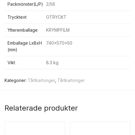
Packmönster(L/P)
2/56
Trycktext
OTRYCKT
Ytteremballage
KRYMPFILM
Emballage LxBxH
740x570x50
(mm)
Vikt
8.3 kg
Kategorier:
Tårtkartonger
,
Tårtkartonger
Relaterade produkter