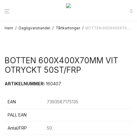
Hem
/
Dagligvaruhandel
/
Tårtkartonger
/
BOTTEN 600X400X70MM VIT OTRYCKT 50ST/FRP
BOTTEN 600X400X70MM VIT
OTRYCKT 50ST/FRP
ARTIKELNUMMER:
160407
EAN
7393587175135
PALL EAN
Antal/FRP
50