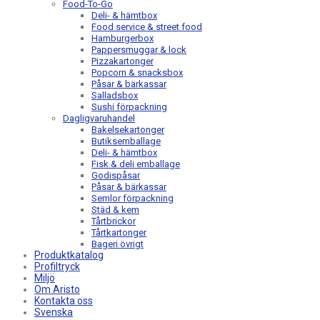
Food-To-Go
Deli- & hämtbox
Food service & street food
Hamburgerbox
Pappersmuggar & lock
Pizzakartonger
Popcorn & snacksbox
Påsar & bärkassar
Salladsbox
Sushi förpackning
Dagligvaruhandel
Bakelsekartonger
Butiksemballage
Deli- & hämtbox
Fisk & deli emballage
Godispåsar
Påsar & bärkassar
Semlor förpackning
Städ & kem
Tårtbrickor
Tårtkartonger
Bageri övrigt
Produktkatalog
Profiltryck
Miljö
Om Aristo
Kontakta oss
Svenska