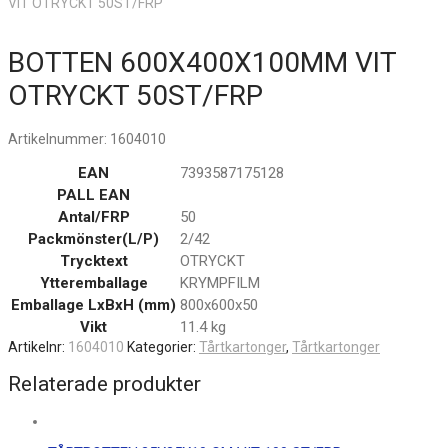
VIT OTRYCKT 50ST/FRP
BOTTEN 600X400X100MM VIT
OTRYCKT 50ST/FRP
Artikelnummer:
1604010
EAN
7393587175128
PALL EAN
Antal/FRP
50
Packmönster(L/P)
2/42
Trycktext
OTRYCKT
Ytteremballage
KRYMPFILM
Emballage LxBxH (mm)
800x600x50
Vikt
11.4 kg
Artikelnr:
1604010
Kategorier:
Tårtkartonger
,
Tårtkartonger
Relaterade produkter