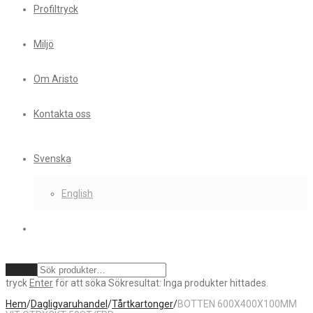
Profiltryck
Miljö
Om Aristo
Kontakta oss
Svenska
English
Rensa
tryck
Enter
för att söka
Sökresultat:
Inga produkter hittades.
Hem
/
Dagligvaruhandel
/
Tårtkartonger
/
BOTTEN 600X400X100MM