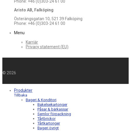
Phone: +46 (0)303-24 61 00
Aristo AB, Falköping
Österängsgatan 10, 521 39 Falköping
Phone: +46 (0)303-24 61 00
Menu
Karriär
Privacy statement (EU)
©
2026
Produkter
Tillbaka
Bageri & Konditori
Bakelsekartonger
Påsar & bärkassar
Semlor förpackning
Tårtbrickor
Tårtkartonger
Bageri övrigt