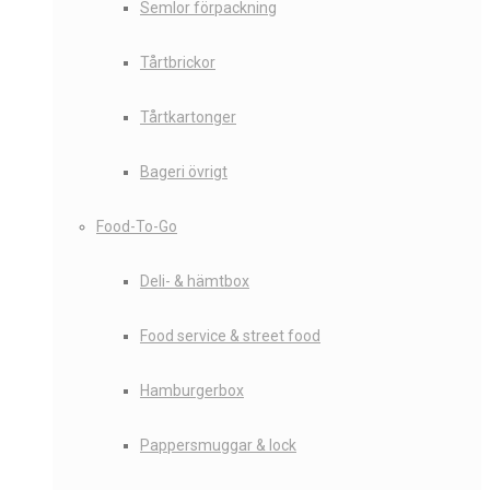
Semlor förpackning
Tårtbrickor
Tårtkartonger
Bageri övrigt
Food-To-Go
Deli- & hämtbox
Food service & street food
Hamburgerbox
Pappersmuggar & lock