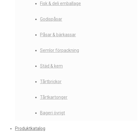
Fisk & deli emballage
Godispåsar
Påsar & bärkassar
Semlor förpackning
Städ & kem
Tårtbrickor
Tårtkartonger
Bageri övrigt
Produktkatalog