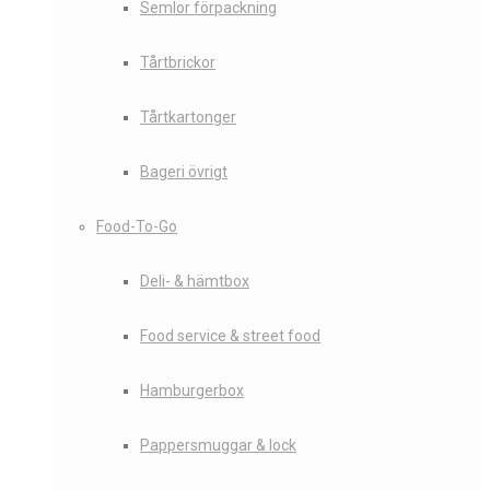
Semlor förpackning
Tårtbrickor
Tårtkartonger
Bageri övrigt
Food-To-Go
Deli- & hämtbox
Food service & street food
Hamburgerbox
Pappersmuggar & lock