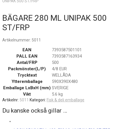
UNIPAK 500 ST/FRP
BÄGARE 280 ML UNIPAK 500
ST/FRP
Artikelnummer:
5011
EAN
7393587501101
PALL EAN
7393587163934
Antal/FRP
500
Packmönster(L/P)
4/8 EUR
Trycktext
WELLÅDA
Ytteremballage
590X390X480
Emballage LxBxH (mm)
SVERIGE
Vikt
5.6 kg
Artikelnr:
5011
Kategori:
Fisk & deli emballage
Du kanske också gillar …