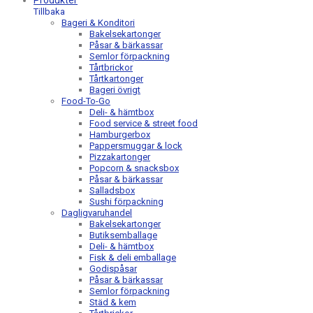
Produkter
Tillbaka
Bageri & Konditori
Bakelsekartonger
Påsar & bärkassar
Semlor förpackning
Tårtbrickor
Tårtkartonger
Bageri övrigt
Food-To-Go
Deli- & hämtbox
Food service & street food
Hamburgerbox
Pappersmuggar & lock
Pizzakartonger
Popcorn & snacksbox
Påsar & bärkassar
Salladsbox
Sushi förpackning
Dagligvaruhandel
Bakelsekartonger
Butiksemballage
Deli- & hämtbox
Fisk & deli emballage
Godispåsar
Påsar & bärkassar
Semlor förpackning
Städ & kem