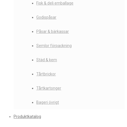
Fisk & deli emballage
Godispåsar
Påsar & bärkassar
Semlor förpackning
Städ & kem
Tårtbrickor
Tårtkartonger
Bageri övrigt
Produktkatalog