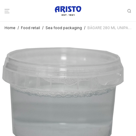
Home
/
Food retail
/
Sea food packaging
/
BÄGARE 280 ML UNIPAK 500 ST/FRP