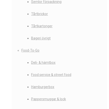
Semlor förpackning
Tårtbrickor
Tårtkartonger
Bageri övrigt
Food-To-Go
Deli- & hämtbox
Food service & street food
Hamburgerbox
Pappersmuggar & lock