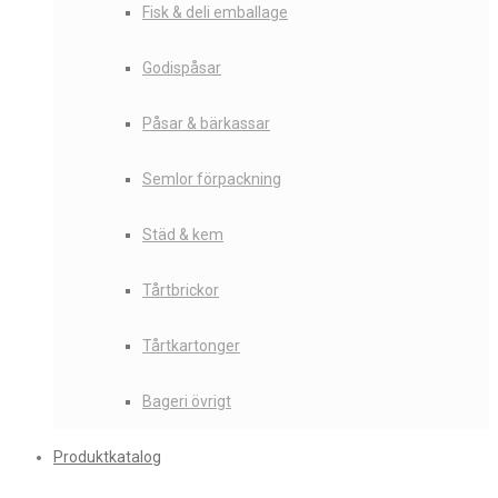
Fisk & deli emballage
Godispåsar
Påsar & bärkassar
Semlor förpackning
Städ & kem
Tårtbrickor
Tårtkartonger
Bageri övrigt
Produktkatalog