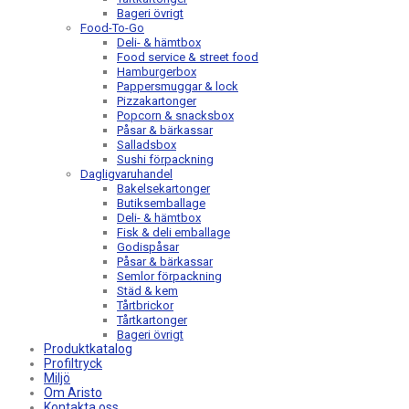
Bageri övrigt
Food-To-Go
Deli- & hämtbox
Food service & street food
Hamburgerbox
Pappersmuggar & lock
Pizzakartonger
Popcorn & snacksbox
Påsar & bärkassar
Salladsbox
Sushi förpackning
Dagligvaruhandel
Bakelsekartonger
Butiksemballage
Deli- & hämtbox
Fisk & deli emballage
Godispåsar
Påsar & bärkassar
Semlor förpackning
Städ & kem
Tårtbrickor
Tårtkartonger
Bageri övrigt
Produktkatalog
Profiltryck
Miljö
Om Aristo
Kontakta oss