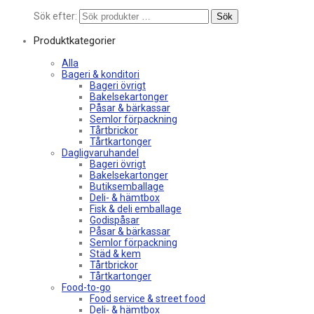
Sök efter:
Sök
Produktkategorier
Alla
Bageri & konditori
Bageri övrigt
Bakelsekartonger
Påsar & bärkassar
Semlor förpackning
Tårtbrickor
Tårtkartonger
Dagligvaruhandel
Bageri övrigt
Bakelsekartonger
Butiksemballage
Deli- & hämtbox
Fisk & deli emballage
Godispåsar
Påsar & bärkassar
Semlor förpackning
Städ & kem
Tårtbrickor
Tårtkartonger
Food-to-go
Food service & street food
Deli- & hämtbox