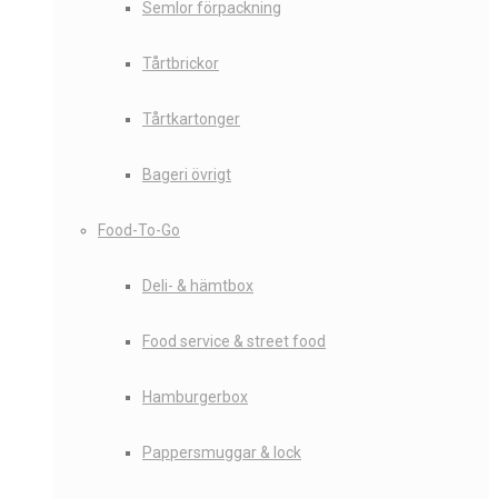
Semlor förpackning
Tårtbrickor
Tårtkartonger
Bageri övrigt
Food-To-Go
Deli- & hämtbox
Food service & street food
Hamburgerbox
Pappersmuggar & lock