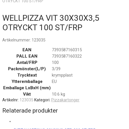
OTRYCKT 100 ST/FRP
WELLPIZZA VIT 30X30X3,5
OTRYCKT 100 ST/FRP
Artikelnummer:
123035
EAN
7393587160315
PALL EAN
7393587160322
Antal/FRP
100
Packmönster(L/P)
3/39
Trycktext
krympplast
Ytteremballage
EU
Emballage LxBxH (mm)
Vikt
10.6 kg
Artikelnr:
123035
Kategori:
Pizzakartonger
Relaterade produkter