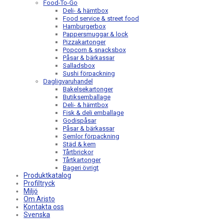
Food-To-Go
Deli- & hämtbox
Food service & street food
Hamburgerbox
Pappersmuggar & lock
Pizzakartonger
Popcorn & snacksbox
Påsar & bärkassar
Salladsbox
Sushi förpackning
Dagligvaruhandel
Bakelsekartonger
Butiksemballage
Deli- & hämtbox
Fisk & deli emballage
Godispåsar
Påsar & bärkassar
Semlor förpackning
Städ & kem
Tårtbrickor
Tårtkartonger
Bageri övrigt
Produktkatalog
Profiltryck
Miljö
Om Aristo
Kontakta oss
Svenska