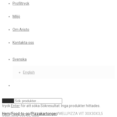
Profiltryck
Miljö
Om Aristo
Kontakta oss
Svenska
English
Rensa
tryck
Enter
för att söka
Sökresultat:
Inga produkter hittades.
Hem
/
Food-to-go
/
Pizzakartonger
/
WELLPIZZA VIT 30X30X3,5