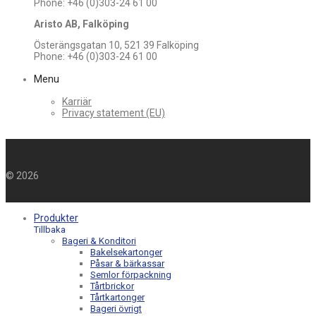
Phone: +46 (0)303-24 61 00
Aristo AB, Falköping
Österängsgatan 10, 521 39 Falköping
Phone: +46 (0)303-24 61 00
Menu
Karriär
Privacy statement (EU)
©
2026
Produkter
Tillbaka
Bageri & Konditori
Bakelsekartonger
Påsar & bärkassar
Semlor förpackning
Tårtbrickor
Tårtkartonger
Bageri övrigt