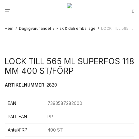
Hem
/
Dagligvaruhandel
/
Fisk & deli emballage
/
LOCK TILL 565 ML SUPERFOS 118 MM 400 ST/FÖRP
LOCK TILL 565 ML SUPERFOS 118
MM 400 ST/FÖRP
ARTIKELNUMMER:
2820
EAN
7393587282000
PALL EAN
PP
Antal/FRP
400 ST