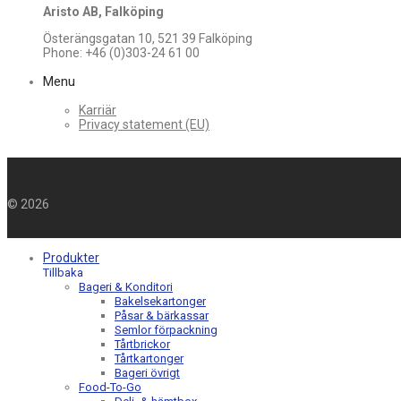
Aristo AB, Falköping
Österängsgatan 10, 521 39 Falköping
Phone: +46 (0)303-24 61 00
Menu
Karriär
Privacy statement (EU)
©
2026
Produkter
Tillbaka
Bageri & Konditori
Bakelsekartonger
Påsar & bärkassar
Semlor förpackning
Tårtbrickor
Tårtkartonger
Bageri övrigt
Food-To-Go