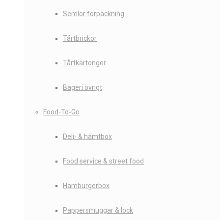
Semlor förpackning
Tårtbrickor
Tårtkartonger
Bageri övrigt
Food-To-Go
Deli- & hämtbox
Food service & street food
Hamburgerbox
Pappersmuggar & lock