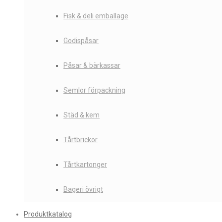
Fisk & deli emballage
Godispåsar
Påsar & bärkassar
Semlor förpackning
Städ & kem
Tårtbrickor
Tårtkartonger
Bageri övrigt
Produktkatalog