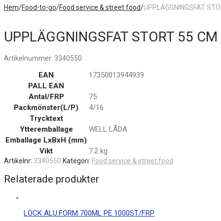
Hem
/
Food-to-go
/
Food service & street food
/
UPPLÄGGNINGSFAT STOR
UPPLÄGGNINGSFAT STORT 55 CM 
Artikelnummer:
3340550
EAN
17350013944939
PALL EAN
Antal/FRP
75
Packmönster(L/P)
4/16
Trycktext
Ytteremballage
WELL LÅDA
Emballage LxBxH (mm)
Vikt
7.2 kg
Artikelnr:
3340550
Kategori:
Food service & street food
Relaterade produkter
LOCK ALU.FORM 700ML PE 1000ST/FRP