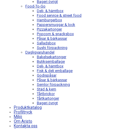
Bageri övrigt
Food-To-Go
Deli- & hämtbox
Food service & street food
Hamburgerbox
Pappersmuggar & lock
Pizzakartonger
Popcorn & snacksbox
Påsar & bärkassar
Salladsbox
Sushi förpackning
Dagligvaruhandel
Bakelsekartonger
Butiksemballage
Deli- & hämtbox
Fisk & deli emballage
Godispåsar
Påsar & bärkassar
Semlor förpackning
Städ & kem
Tårtbrickor
Tårtkartonger
Bageri övrigt
Produktkatalog
Profiltryck
Miljö
Om Aristo
Kontakta oss