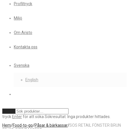
Profiltryck
Miljö
Om Aristo
Kontakta oss
Svenska
English
Rensa
tryck
Enter
för att söka
Sökresultat:
Inga produkter hittades.
Hem
/
Food-to-go
/
Påsar & bärkassar
/
SOS RETAIL FÖNSTER BRUN