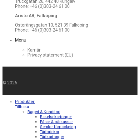
Truckgatan 26, 442 40 Kungälv
Phone: +46 (0)303-24 61 00
Aristo AB, Falköping
Österängsgatan 10, 521 39 Falköping
Phone: +46 (0)303-24 61 00
Menu
Karriär
Privacy statement (EU)
©
2026
Produkter
Tillbaka
Bageri & Konditori
Bakelsekartonger
Påsar & bärkassar
Semlor förpackning
Tårtbrickor
Tårtkartonger