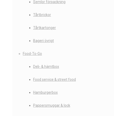
Semlor förpackning
Tårtbrickor
Tårtkartonger
Bageri övrigt
Food-To-Go
Deli- & hämtbox
Food service & street food
Hamburgerbox
Pappersmuggar & lock