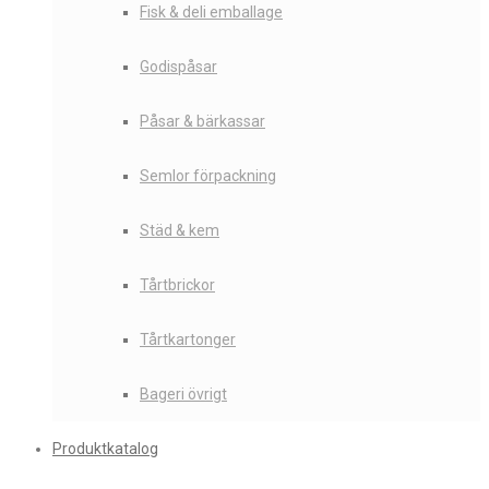
Fisk & deli emballage
Godispåsar
Påsar & bärkassar
Semlor förpackning
Städ & kem
Tårtbrickor
Tårtkartonger
Bageri övrigt
Produktkatalog