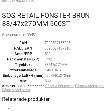
88/47x270MM 500ST
SOS RETAIL FÖNSTER BRUN
88/47x270MM 500ST
Artikelnummer:
33401
EAN
7393587156295
PALL EAN
7393587157810
Antal/FRP
500
Packmönster(L/P)
8/32
Trycktext
88/47x270MM
Ytteremballage
KARTONG
Emballage LxBxH (mm)
290x290x270mm
Vikt
5 kg
Artikelnr:
33401
Kategorier:
Påsar & bärkassar
,
Påsar & bärkassar
,
Påsar & bärkassar
Relaterade produkter