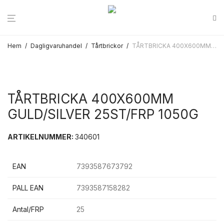
Hem
/
Dagligvaruhandel
/
Tårtbrickor
/
TÅRTBRICKA 400X600MM GULD/SILVER 25ST/FRP 1050G
TÅRTBRICKA 400X600MM
GULD/SILVER 25ST/FRP 1050G
ARTIKELNUMMER:
340601
EAN
7393587673792
PALL EAN
7393587158282
Antal/FRP
25