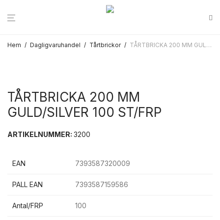
Hem
/
Dagligvaruhandel
/
Tårtbrickor
/
TÅRTBRICKA 200 MM GULD/SILVER 100 ST/FRP
TÅRTBRICKA 200 MM
GULD/SILVER 100 ST/FRP
ARTIKELNUMMER:
3200
EAN
7393587320009
PALL EAN
7393587159586
Antal/FRP
100