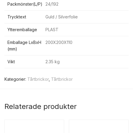
Packmönster(L/P)
24/192
Trycktext
Guld / Silverfolie
Ytteremballage
PLAST
Emballage LxBxH
200X200X110
(mm)
Vikt
2.35 kg
Kategorier:
Tårtbrickor
,
Tårtbrickor
Relaterade produkter