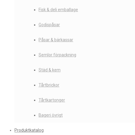
Fisk & deli emballage
Godispåsar
Påsar & bärkassar
Semlor förpackning
Städ & kem
Tårtbrickor
Tårtkartonger
Bageri övrigt
Produktkatalog