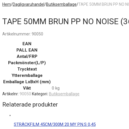
Hem
/
Dagligvaruhandel
/
Butiksemballage
/
TAPE 50MM BRUN PP NO NO
TAPE 50MM BRUN PP NO NOISE (3
Artikelnummer:
90050
EAN
PALL EAN
Antal/FRP
Packmönster(L/P)
Trycktext
Ytteremballage
Emballage LxBxH (mm)
Vikt
0 kg
Artikelnr:
90050
Kategori:
Butiksemballage
Relaterade produkter
STRÄCKFILM 45CM/300M 20 MY P.N.S 0,45