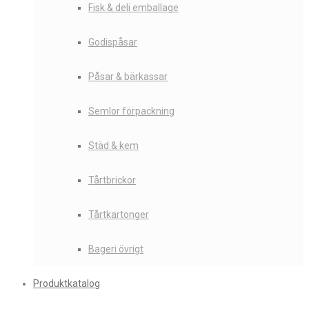
Fisk & deli emballage
Godispåsar
Påsar & bärkassar
Semlor förpackning
Städ & kem
Tårtbrickor
Tårtkartonger
Bageri övrigt
Produktkatalog