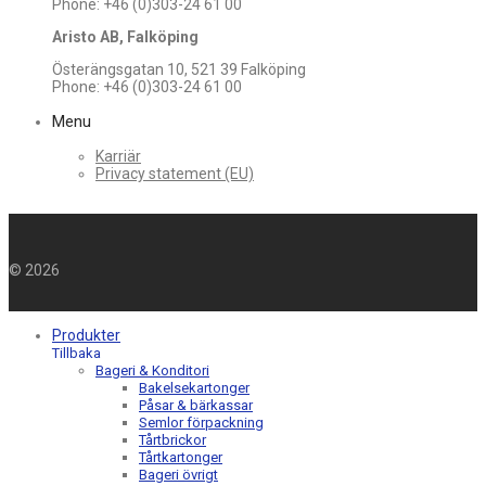
Phone: +46 (0)303-24 61 00
Aristo AB, Falköping
Österängsgatan 10, 521 39 Falköping
Phone: +46 (0)303-24 61 00
Menu
Karriär
Privacy statement (EU)
©
2026
Produkter
Tillbaka
Bageri & Konditori
Bakelsekartonger
Påsar & bärkassar
Semlor förpackning
Tårtbrickor
Tårtkartonger
Bageri övrigt