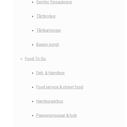
Semlor förpackning
Tårtbrickor
Tårtkartonger
Bageri övrigt
Food-To-Go
Deli- & hämtbox
Food service & street food
Hamburgerbox
Pappersmuggar & lock