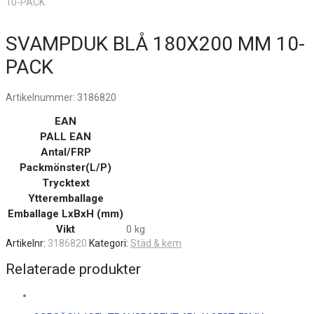
10-PACK
SVAMPDUK BLÅ 180X200 MM 10-
PACK
Artikelnummer:
3186820
EAN
PALL EAN
Antal/FRP
Packmönster(L/P)
Trycktext
Ytteremballage
Emballage LxBxH (mm)
Vikt
0 kg
Artikelnr:
3186820
Kategori:
Städ & kem
Relaterade produkter