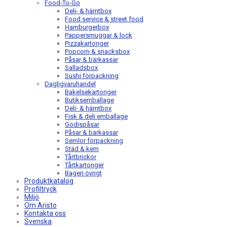
Food-To-Go
Deli- & hämtbox
Food service & street food
Hamburgerbox
Pappersmuggar & lock
Pizzakartonger
Popcorn & snacksbox
Påsar & bärkassar
Salladsbox
Sushi förpackning
Dagligvaruhandel
Bakelsekartonger
Butiksemballage
Deli- & hämtbox
Fisk & deli emballage
Godispåsar
Påsar & bärkassar
Semlor förpackning
Städ & kem
Tårtbrickor
Tårtkartonger
Bageri övrigt
Produktkatalog
Profiltryck
Miljö
Om Aristo
Kontakta oss
Svenska