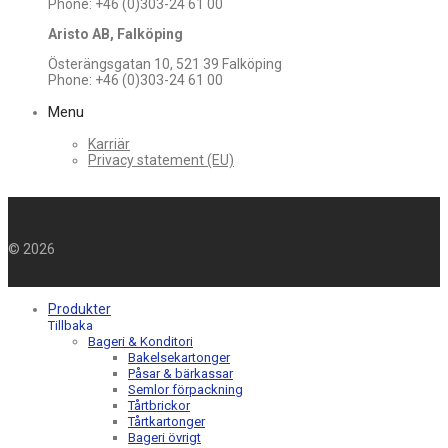
Phone: +46 (0)303-24 61 00
Aristo AB, Falköping
Österängsgatan 10, 521 39 Falköping
Phone: +46 (0)303-24 61 00
Menu
Karriär
Privacy statement (EU)
©
2026
Produkter
Tillbaka
Bageri & Konditori
Bakelsekartonger
Påsar & bärkassar
Semlor förpackning
Tårtbrickor
Tårtkartonger
Bageri övrigt