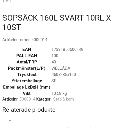
10ST
SOPSÄCK 160L SVART 10RL X
10ST
Artikelnummer:
5000014
EAN
17391850500148
PALL EAN
100
Antal/FRP
40
Packmönster(L/P)
WELLÅDA
Trycktext
450x285x160
Ytteremballage
SE
Emballage LxBxH (mm)
Vikt
10.58 kg
Artikelnr:
5000014
Kategori:
Städ & kem
Relaterade produkter