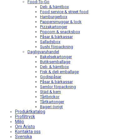
Food-To-Go
Deli- & hämtbox
Food service & street food
Hamburgerbox
Pappersmuggar & lock
Pizzakartonger
Popcorn & snacksbox
Påsar & bärkassar
Salladsbox
Sushi förpackning
Dagligvaruhandel
Bakelsekartonger
Butiksemballage
Deli- & hämtbox
Fisk & deli emballage
Godispåsar
Påsar & bärkassar
Semlor förpackning
Städ & kem
Tårtbrickor
Tårtkartonger
Bageri övrigt
Produktkatalog
Profiltryck
Miljö
Om Aristo
Kontakta oss
Svenska