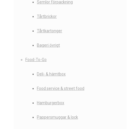
Semlor förpackning
Tårtbrickor
Tårtkartonger
Bageri övrigt
Food-To-Go
Deli- & hämtbox
Food service & street food
Hamburgerbox
Pappersmuggar & lock