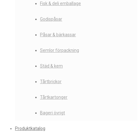
Fisk & deli emballage
Godispåsar
Påsar & bärkassar
Semlor förpackning
Städ & kem
Tårtbrickor
Tårtkartonger
Bageri övrigt
Produktkatalog