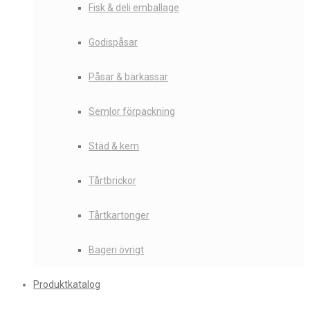
Fisk & deli emballage
Godispåsar
Påsar & bärkassar
Semlor förpackning
Städ & kem
Tårtbrickor
Tårtkartonger
Bageri övrigt
Produktkatalog