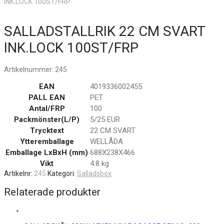
INK.LOCK 100ST/FRP
SALLADSTALLRIK 22 CM SVART
INK.LOCK 100ST/FRP
Artikelnummer:
245
EAN
4019336002455
PALL EAN
PET
Antal/FRP
100
Packmönster(L/P)
5/25 EUR
Trycktext
22 CM SVART
Ytteremballage
WELLÅDA
Emballage LxBxH (mm)
688X238X466
Vikt
4.8 kg
Artikelnr:
245
Kategori:
Salladsbox
Relaterade produkter