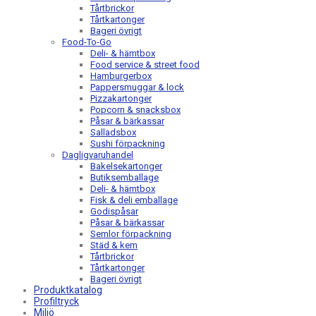
Tårtbrickor
Tårtkartonger
Bageri övrigt
Food-To-Go
Deli- & hämtbox
Food service & street food
Hamburgerbox
Pappersmuggar & lock
Pizzakartonger
Popcorn & snacksbox
Påsar & bärkassar
Salladsbox
Sushi förpackning
Dagligvaruhandel
Bakelsekartonger
Butiksemballage
Deli- & hämtbox
Fisk & deli emballage
Godispåsar
Påsar & bärkassar
Semlor förpackning
Städ & kem
Tårtbrickor
Tårtkartonger
Bageri övrigt
Produktkatalog
Profiltryck
Miljö