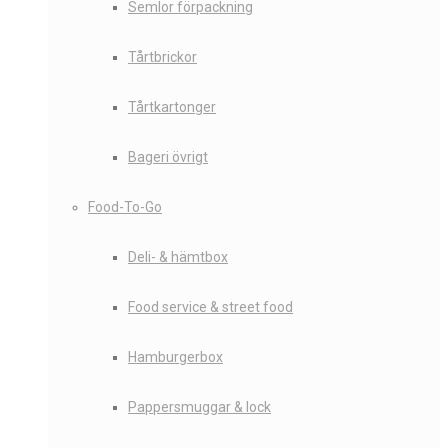
Semlor förpackning
Tårtbrickor
Tårtkartonger
Bageri övrigt
Food-To-Go
Deli- & hämtbox
Food service & street food
Hamburgerbox
Pappersmuggar & lock