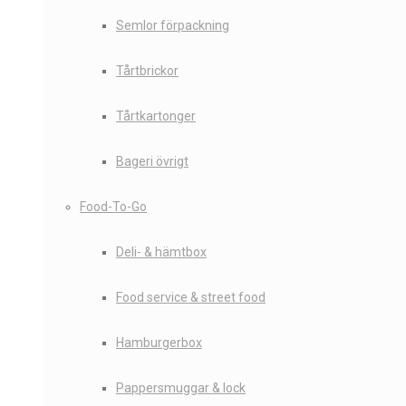
Semlor förpackning
Tårtbrickor
Tårtkartonger
Bageri övrigt
Food-To-Go
Deli- & hämtbox
Food service & street food
Hamburgerbox
Pappersmuggar & lock