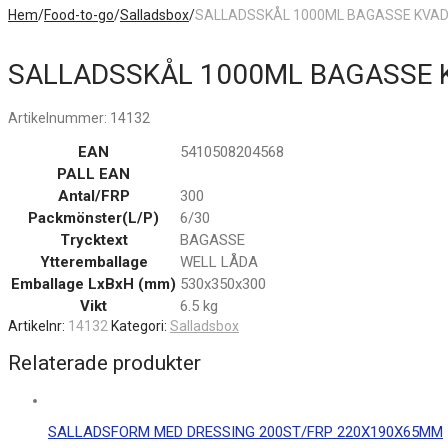
Hem
/
Food-to-go
/
Salladsbox
/
SALLADSSKÅL 1000ML BAGASSE KVAD
SALLADSSKÅL 1000ML BAGASSE K
Artikelnummer:
14132
EAN
5410508204568
PALL EAN
Antal/FRP
300
Packmönster(L/P)
6/30
Trycktext
BAGASSE
Ytteremballage
WELL LÅDA
Emballage LxBxH (mm)
530x350x300
Vikt
6.5 kg
Artikelnr:
14132
Kategori:
Salladsbox
Relaterade produkter
SALLADSFORM MED DRESSING 200ST/FRP 220X190X65MM