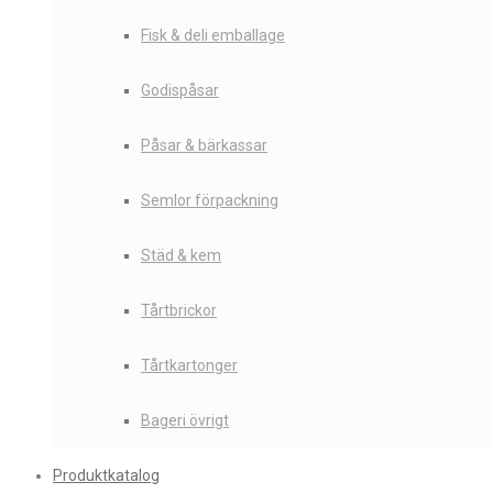
Fisk & deli emballage
Godispåsar
Påsar & bärkassar
Semlor förpackning
Städ & kem
Tårtbrickor
Tårtkartonger
Bageri övrigt
Produktkatalog