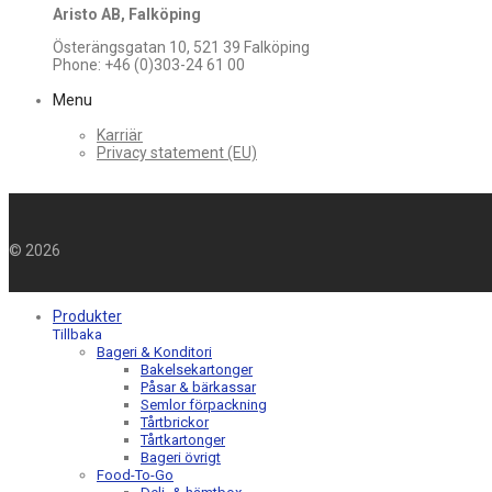
Aristo AB, Falköping
Österängsgatan 10, 521 39 Falköping
Phone: +46 (0)303-24 61 00
Menu
Karriär
Privacy statement (EU)
©
2026
Produkter
Tillbaka
Bageri & Konditori
Bakelsekartonger
Påsar & bärkassar
Semlor förpackning
Tårtbrickor
Tårtkartonger
Bageri övrigt
Food-To-Go