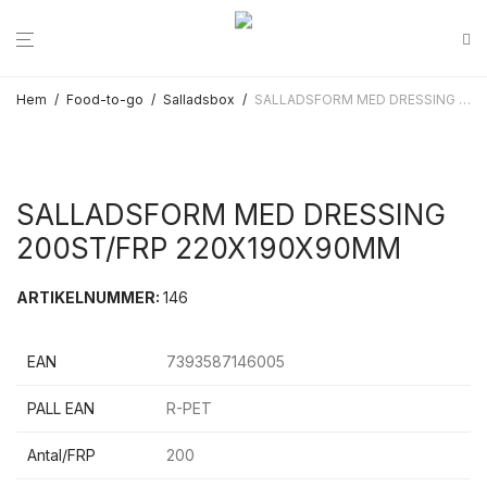
Hem
/
Food-to-go
/
Salladsbox
/
SALLADSFORM MED DRESSING 200ST/FRP 220X190X90MM
SALLADSFORM MED DRESSING
200ST/FRP 220X190X90MM
ARTIKELNUMMER:
146
EAN
7393587146005
PALL EAN
R-PET
Antal/FRP
200