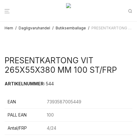
Hem
/
Dagligvaruhandel
/
Butiksemballage
/
PRESENTKARTONG VIT 265X55X380 MM 100 ST/FRP
PRESENTKARTONG VIT
265X55X380 MM 100 ST/FRP
ARTIKELNUMMER:
544
EAN
7393587005449
PALL EAN
100
Antal/FRP
4/24