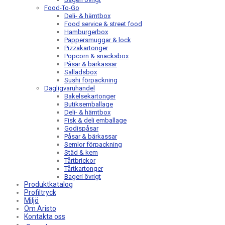
Food-To-Go
Deli- & hämtbox
Food service & street food
Hamburgerbox
Pappersmuggar & lock
Pizzakartonger
Popcorn & snacksbox
Påsar & bärkassar
Salladsbox
Sushi förpackning
Dagligvaruhandel
Bakelsekartonger
Butiksemballage
Deli- & hämtbox
Fisk & deli emballage
Godispåsar
Påsar & bärkassar
Semlor förpackning
Städ & kem
Tårtbrickor
Tårtkartonger
Bageri övrigt
Produktkatalog
Profiltryck
Miljö
Om Aristo
Kontakta oss