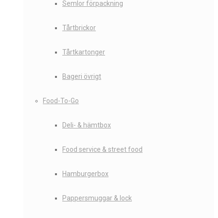
Semlor förpackning
Tårtbrickor
Tårtkartonger
Bageri övrigt
Food-To-Go
Deli- & hämtbox
Food service & street food
Hamburgerbox
Pappersmuggar & lock