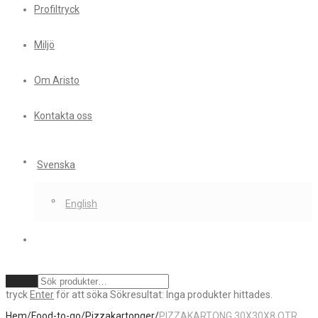
Profiltryck
Miljö
Om Aristo
Kontakta oss
Svenska
English
Rensa
tryck
Enter
för att söka
Sökresultat:
Inga produkter hittades.
Hem
/
Food-to-go
/
Pizzakartonger
/
PIZZAKARTONG 30X30X8 OTR