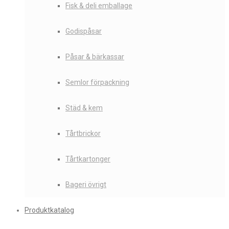
Fisk & deli emballage
Godispåsar
Påsar & bärkassar
Semlor förpackning
Städ & kem
Tårtbrickor
Tårtkartonger
Bageri övrigt
Produktkatalog