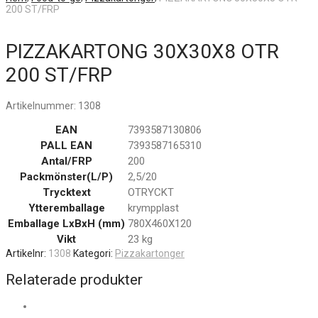
200 ST/FRP
PIZZAKARTONG 30X30X8 OTR
200 ST/FRP
Artikelnummer:
1308
EAN
7393587130806
PALL EAN
7393587165310
Antal/FRP
200
Packmönster(L/P)
2,5/20
Trycktext
OTRYCKT
Ytteremballage
krympplast
Emballage LxBxH (mm)
780X460X120
Vikt
23 kg
Artikelnr:
1308
Kategori:
Pizzakartonger
Relaterade produkter