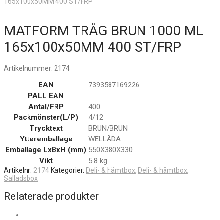
165x100x50MM 400 ST/FRP
MATFORM TRÅG BRUN 1000 ML
165x100x50MM 400 ST/FRP
Artikelnummer:
2174
EAN
7393587169226
PALL EAN
Antal/FRP
400
Packmönster(L/P)
4/12
Trycktext
BRUN/BRUN
Ytteremballage
WELLÅDA
Emballage LxBxH (mm)
550X380X330
Vikt
5.8 kg
Artikelnr:
2174
Kategorier:
Deli- & hämtbox
,
Deli- & hämtbox
,
Salladsbox
Relaterade produkter