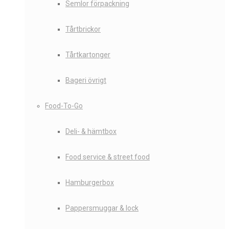
Semlor förpackning
Tårtbrickor
Tårtkartonger
Bageri övrigt
Food-To-Go
Deli- & hämtbox
Food service & street food
Hamburgerbox
Pappersmuggar & lock