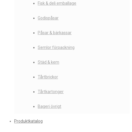
Fisk & deli emballage
Godispåsar
Påsar & bärkassar
Semlor förpackning
Städ & kem
Tårtbrickor
Tårtkartonger
Bageri övrigt
Produktkatalog