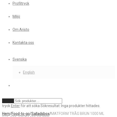
Profiltryck
Miljö
Om Aristo
Kontakta oss
Svenska
English
Rensa
tryck
Enter
för att söka
Sökresultat:
Inga produkter hittades.
Hem
/
Food-to-go
/
Salladsbox
/
MATFORM TRÅG BRUN 1000 ML