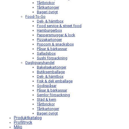
Tårtbrickor
Tårtkartonger
Bageri övrigt
Food-To-Go
Deli- & hämtbox
Food service & street food
Hamburgerbox
Pappersmuggar & lock
Pizzakartonger
Popcorn & snacksbox
Påsar & bärkassar
Salladsbox
Sushi förpackning
Dagligvaruhandel
Bakelsekartonger
Butiksemballage
Deli- & hämtbox
Fisk & deli emballage
Godispåsar
Påsar & bärkassar
Semlor förpackning
Städ & kem
Tårtbrickor
Tårtkartonger
Bageri övrigt
Produktkatalog
Profiltryck
Miljö