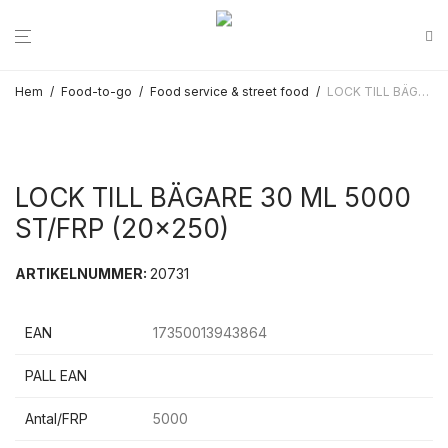
Hem
/
Food-to-go
/
Food service & street food
/
LOCK TILL BÄGARE 30 ML 5000 ST/FRP (20×250)
LOCK TILL BÄGARE 30 ML 5000
ST/FRP (20×250)
ARTIKELNUMMER:
20731
EAN
17350013943864
PALL EAN
Antal/FRP
5000