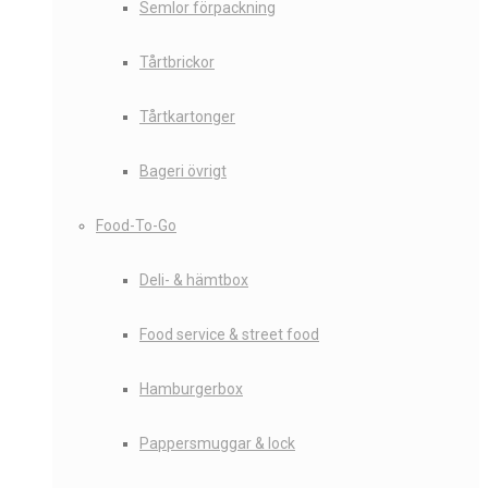
Semlor förpackning
Tårtbrickor
Tårtkartonger
Bageri övrigt
Food-To-Go
Deli- & hämtbox
Food service & street food
Hamburgerbox
Pappersmuggar & lock