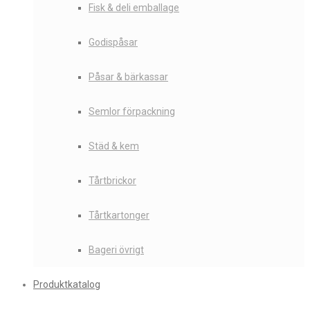
Fisk & deli emballage
Godispåsar
Påsar & bärkassar
Semlor förpackning
Städ & kem
Tårtbrickor
Tårtkartonger
Bageri övrigt
Produktkatalog