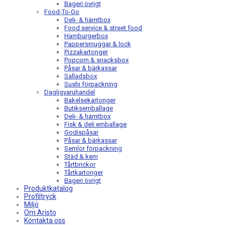
Bageri övrigt
Food-To-Go
Deli- & hämtbox
Food service & street food
Hamburgerbox
Pappersmuggar & lock
Pizzakartonger
Popcorn & snacksbox
Påsar & bärkassar
Salladsbox
Sushi förpackning
Dagligvaruhandel
Bakelsekartonger
Butiksemballage
Deli- & hämtbox
Fisk & deli emballage
Godispåsar
Påsar & bärkassar
Semlor förpackning
Städ & kem
Tårtbrickor
Tårtkartonger
Bageri övrigt
Produktkatalog
Profiltryck
Miljö
Om Aristo
Kontakta oss