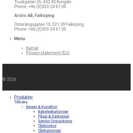
Truckgatan 26, 442 40 Kungälv
Phone: +46 (0)303-24 61 00
Aristo AB, Falköping
Österängsgatan 10, 521 39 Falköping
Phone: +46 (0)303-24 61 00
Menu
Karriär
Privacy statement (EU)
©
2026
Produkter
Tillbaka
Bageri & Konditori
Bakelsekartonger
Påsar & bärkassar
Semlor förpackning
Tårtbrickor
Tårtkartonger