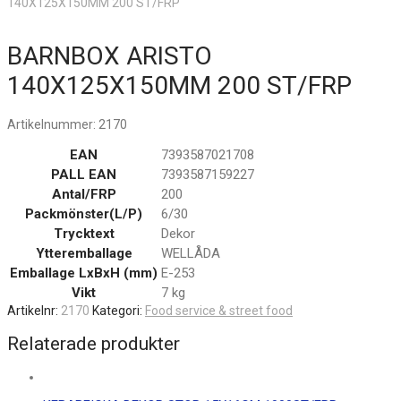
140X125X150MM 200 ST/FRP
BARNBOX ARISTO
140X125X150MM 200 ST/FRP
Artikelnummer:
2170
EAN
7393587021708
PALL EAN
7393587159227
Antal/FRP
200
Packmönster(L/P)
6/30
Trycktext
Dekor
Ytteremballage
WELLÅDA
Emballage LxBxH (mm)
E-253
Vikt
7 kg
Artikelnr:
2170
Kategori:
Food service & street food
Relaterade produkter