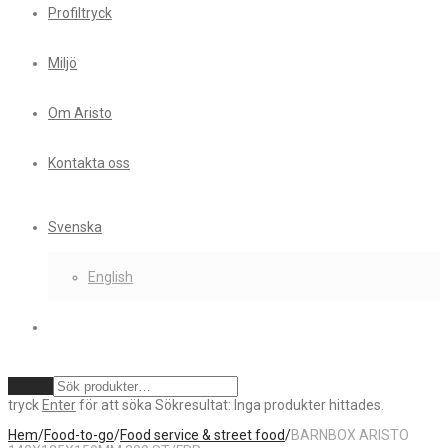
Profiltryck
Miljö
Om Aristo
Kontakta oss
Svenska
English
Rensa
tryck
Enter
för att söka
Sökresultat:
Inga produkter hittades.
Hem
/
Food-to-go
/
Food service & street food
/
BARNBOX ARISTO