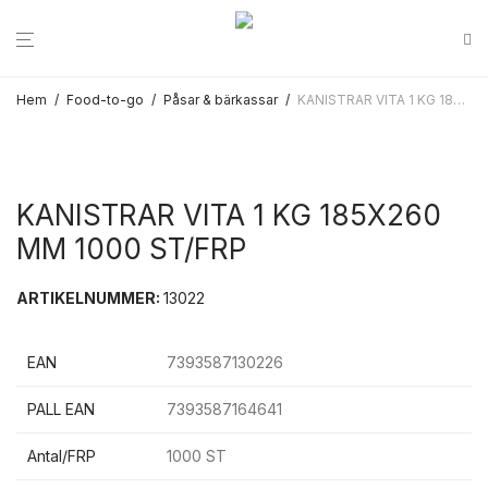
Hem
/
Food-to-go
/
Påsar & bärkassar
/
KANISTRAR VITA 1 KG 185X260 MM 1000 ST/FRP
KANISTRAR VITA 1 KG 185X260
MM 1000 ST/FRP
ARTIKELNUMMER:
13022
EAN
7393587130226
PALL EAN
7393587164641
Antal/FRP
1000 ST