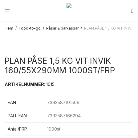
Hem
/
Food-to-go
/
Påsar & bärkassar
/
PLAN PÅSE 1,5 KG VIT INVIK 160/55X290MM 1000ST/FRP
PLAN PÅSE 1,5 KG VIT INVIK
160/55X290MM 1000ST/FRP
ARTIKELNUMMER:
1015
EAN
7393587101509
PALL EAN
7393587166294
Antal/FRP
1000st