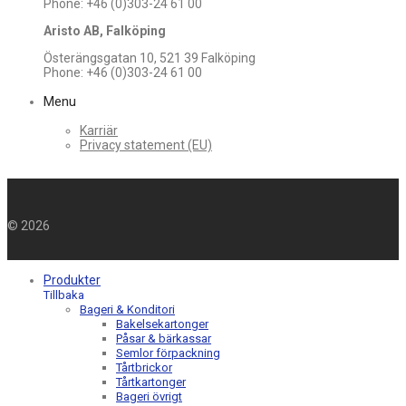
Phone: +46 (0)303-24 61 00
Aristo AB, Falköping
Österängsgatan 10, 521 39 Falköping
Phone: +46 (0)303-24 61 00
Menu
Karriär
Privacy statement (EU)
©
2026
Produkter
Tillbaka
Bageri & Konditori
Bakelsekartonger
Påsar & bärkassar
Semlor förpackning
Tårtbrickor
Tårtkartonger
Bageri övrigt