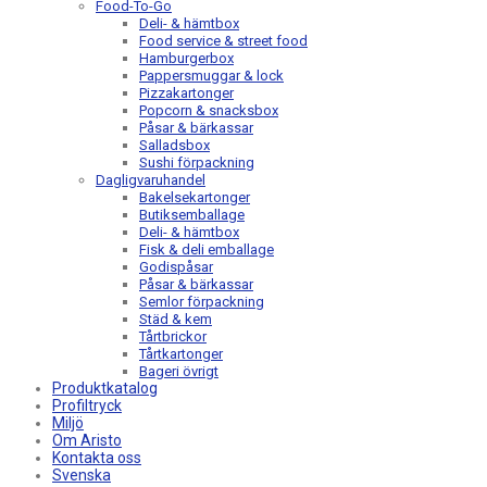
Food-To-Go
Deli- & hämtbox
Food service & street food
Hamburgerbox
Pappersmuggar & lock
Pizzakartonger
Popcorn & snacksbox
Påsar & bärkassar
Salladsbox
Sushi förpackning
Dagligvaruhandel
Bakelsekartonger
Butiksemballage
Deli- & hämtbox
Fisk & deli emballage
Godispåsar
Påsar & bärkassar
Semlor förpackning
Städ & kem
Tårtbrickor
Tårtkartonger
Bageri övrigt
Produktkatalog
Profiltryck
Miljö
Om Aristo
Kontakta oss
Svenska