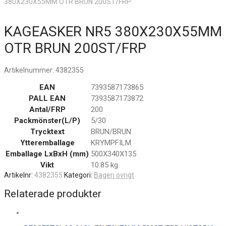
380X230X55MM OTR BRUN 200ST/FRP
KAGEASKER NR5 380X230X55MM
OTR BRUN 200ST/FRP
Artikelnummer:
4382355
EAN
7393587173865
PALL EAN
7393587173872
Antal/FRP
200
Packmönster(L/P)
5/30
Trycktext
BRUN/BRUN
Ytteremballage
KRYMPFILM
Emballage LxBxH (mm)
500X340X135
Vikt
10.85 kg
Artikelnr:
4382355
Kategori:
Bageri övrigt
Relaterade produkter