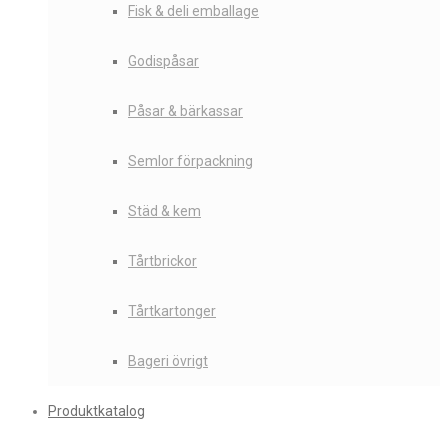
Fisk & deli emballage
Godispåsar
Påsar & bärkassar
Semlor förpackning
Städ & kem
Tårtbrickor
Tårtkartonger
Bageri övrigt
Produktkatalog