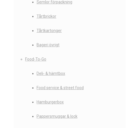
Semlor förpackning
Tårtbrickor
Tårtkartonger
Bageri övrigt
Food-To-Go
Deli- & hämtbox
Food service & street food
Hamburgerbox
Pappersmuggar & lock