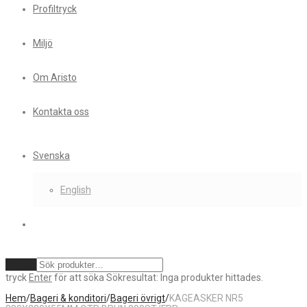
Profiltryck
Miljö
Om Aristo
Kontakta oss
Svenska
English
Rensa
tryck
Enter
för att söka
Sökresultat:
Inga produkter hittades.
Hem
/
Bageri & konditori
/
Bageri övrigt
/
KAGEASKER NR5