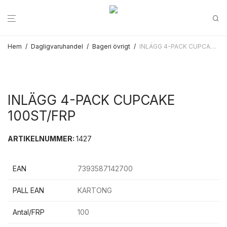
Hem
/
Dagligvaruhandel
/
Bageri övrigt
/
INLÄGG 4-PACK CUPCAKE 100ST/FRP
INLÄGG 4-PACK CUPCAKE
100ST/FRP
ARTIKELNUMMER:
1427
EAN
7393587142700
PALL EAN
KARTONG
Antal/FRP
100