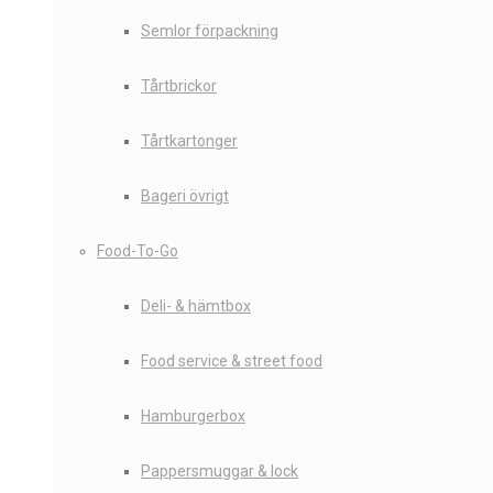
Semlor förpackning
Tårtbrickor
Tårtkartonger
Bageri övrigt
Food-To-Go
Deli- & hämtbox
Food service & street food
Hamburgerbox
Pappersmuggar & lock