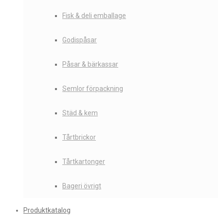
Fisk & deli emballage
Godispåsar
Påsar & bärkassar
Semlor förpackning
Städ & kem
Tårtbrickor
Tårtkartonger
Bageri övrigt
Produktkatalog