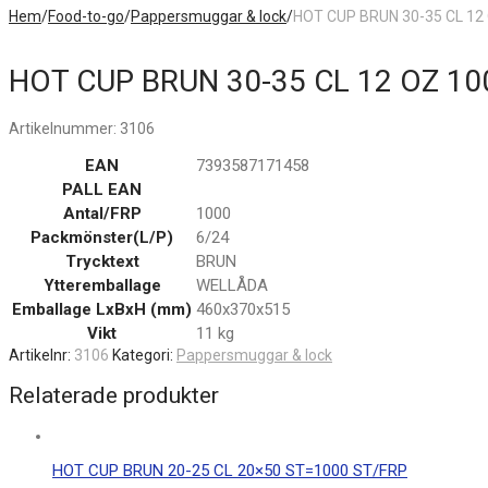
Hem
/
Food-to-go
/
Pappersmuggar & lock
/
HOT CUP BRUN 30-35 CL 12
HOT CUP BRUN 30-35 CL 12 OZ 10
Artikelnummer:
3106
EAN
7393587171458
PALL EAN
Antal/FRP
1000
Packmönster(L/P)
6/24
Trycktext
BRUN
Ytteremballage
WELLÅDA
Emballage LxBxH (mm)
460x370x515
Vikt
11 kg
Artikelnr:
3106
Kategori:
Pappersmuggar & lock
Relaterade produkter
HOT CUP BRUN 20-25 CL 20×50 ST=1000 ST/FRP