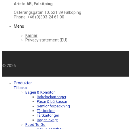
Aristo AB, Falköping
Österängsgatan 10, 521 39 Falköping
Phone: +46 (0)303-24 61 00
Menu
Karriär
Privacy statement (EU)
©
2026
Produkter
Tillbaka
Bageri & Konditori
Bakelsekartonger
Påsar & bärkassar
Semlor förpackning
Tårtbrickor
Tårtkartonger
Bageri övrigt
Food-To-Go