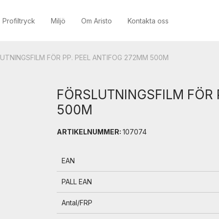
Profiltryck
Miljö
Om Aristo
Kontakta oss
UTNINGSFILM FÖR PP. PEEL ANTIFOG 272MM 500M
FÖRSLUTNINGSFILM FÖR 
500M
ARTIKELNUMMER:
107074
EAN
PALL EAN
Antal/FRP