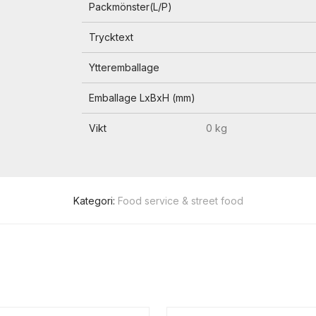
Packmönster(L/P)
Trycktext
Ytteremballage
Emballage LxBxH (mm)
Vikt
0 kg
Kategori:
Food service & street food