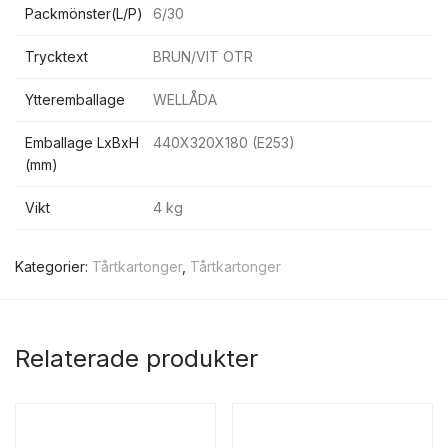
Packmönster(L/P)
6/30
Trycktext
BRUN/VIT OTR
Ytteremballage
WELLÅDA
Emballage LxBxH
440X320X180 (E253)
(mm)
Vikt
4 kg
Kategorier:
Tårtkartonger
,
Tårtkartonger
Relaterade produkter