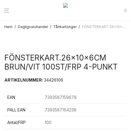
Hem
/
Dagligvaruhandel
/
Tårtkartonger
/
FÖNSTERKART.26x10x6CM BRUN/VIT 100ST/FRP 4-PUNKT
FÖNSTERKART.26x10x6CM
BRUN/VIT 100ST/FRP 4-PUNKT
ARTIKELNUMMER:
34426106
EAN
7393587159678
PALL EAN
7393587164238
Antal/FRP
100