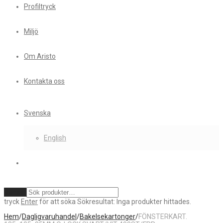
Profiltryck
Miljö
Om Aristo
Kontakta oss
Svenska
English
Rensa
tryck
Enter
för att söka
Sökresultat:
Inga produkter hittades.
Hem
/
Dagligvaruhandel
/
Bakelsekartonger
/
FÖNSTERKART.