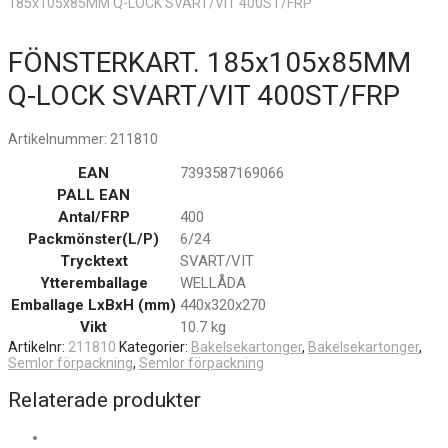
185x105x85MM Q-LOCK SVART/VIT 400ST/FRP
FÖNSTERKART. 185x105x85MM
Q-LOCK SVART/VIT 400ST/FRP
Artikelnummer:
211810
EAN
7393587169066
PALL EAN
Antal/FRP
400
Packmönster(L/P)
6/24
Trycktext
SVART/VIT
Ytteremballage
WELLÅDA
Emballage LxBxH (mm)
440x320x270
Vikt
10.7 kg
Artikelnr:
211810
Kategorier:
Bakelsekartonger
,
Bakelsekartonger
,
Semlor förpackning
,
Semlor förpackning
Relaterade produkter