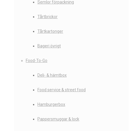
Semlor förpackning
Tårtbrickor
Tårtkartonger
Bageri övrigt
Food-To-Go
Deli- & hämtbox
Food service & street food
Hamburgerbox
Pappersmuggar & lock