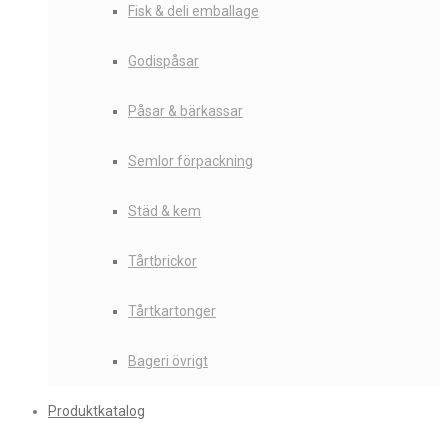
Fisk & deli emballage
Godispåsar
Påsar & bärkassar
Semlor förpackning
Städ & kem
Tårtbrickor
Tårtkartonger
Bageri övrigt
Produktkatalog