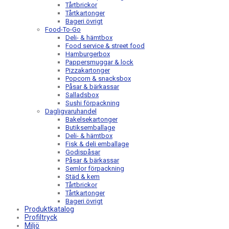
Tårtbrickor
Tårtkartonger
Bageri övrigt
Food-To-Go
Deli- & hämtbox
Food service & street food
Hamburgerbox
Pappersmuggar & lock
Pizzakartonger
Popcorn & snacksbox
Påsar & bärkassar
Salladsbox
Sushi förpackning
Dagligvaruhandel
Bakelsekartonger
Butiksemballage
Deli- & hämtbox
Fisk & deli emballage
Godispåsar
Påsar & bärkassar
Semlor förpackning
Städ & kem
Tårtbrickor
Tårtkartonger
Bageri övrigt
Produktkatalog
Profiltryck
Miljö