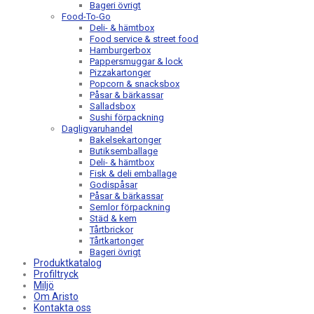
Bageri övrigt
Food-To-Go
Deli- & hämtbox
Food service & street food
Hamburgerbox
Pappersmuggar & lock
Pizzakartonger
Popcorn & snacksbox
Påsar & bärkassar
Salladsbox
Sushi förpackning
Dagligvaruhandel
Bakelsekartonger
Butiksemballage
Deli- & hämtbox
Fisk & deli emballage
Godispåsar
Påsar & bärkassar
Semlor förpackning
Städ & kem
Tårtbrickor
Tårtkartonger
Bageri övrigt
Produktkatalog
Profiltryck
Miljö
Om Aristo
Kontakta oss