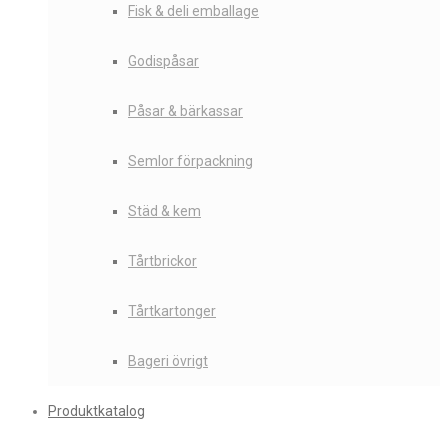
Fisk & deli emballage
Godispåsar
Påsar & bärkassar
Semlor förpackning
Städ & kem
Tårtbrickor
Tårtkartonger
Bageri övrigt
Produktkatalog