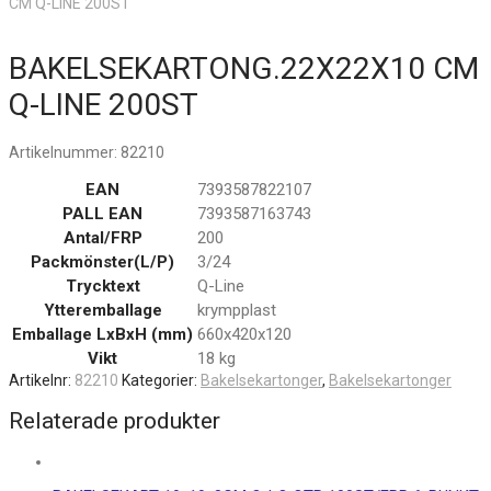
CM Q-LINE 200ST
BAKELSEKARTONG.22X22X10 CM
Q-LINE 200ST
Artikelnummer:
82210
EAN
7393587822107
PALL EAN
7393587163743
Antal/FRP
200
Packmönster(L/P)
3/24
Trycktext
Q-Line
Ytteremballage
krympplast
Emballage LxBxH (mm)
660x420x120
Vikt
18 kg
Artikelnr:
82210
Kategorier:
Bakelsekartonger
,
Bakelsekartonger
Relaterade produkter