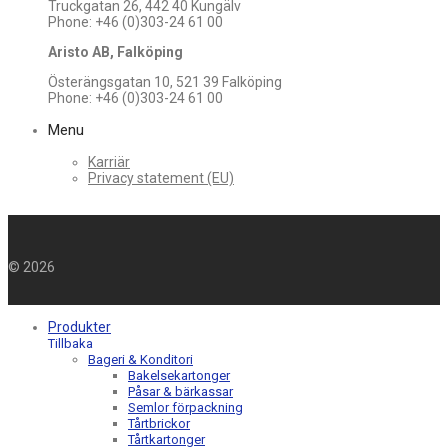
Truckgatan 26, 442 40 Kungälv
Phone: +46 (0)303-24 61 00
Aristo AB, Falköping
Österängsgatan 10, 521 39 Falköping
Phone: +46 (0)303-24 61 00
Menu
Karriär
Privacy statement (EU)
©
2026
Produkter
Tillbaka
Bageri & Konditori
Bakelsekartonger
Påsar & bärkassar
Semlor förpackning
Tårtbrickor
Tårtkartonger