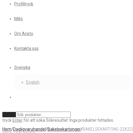
Profiltryck
Miljö
Om Aristo
Kontakta oss
Svenska
English
Rensa
tryck
Enter
för att söka
Sökresultat:
Inga produkter hittades.
Hem
/
Dagligvaruhandel
/
Bakelsekartonger
/
BAKELSEKARTONG.22X22