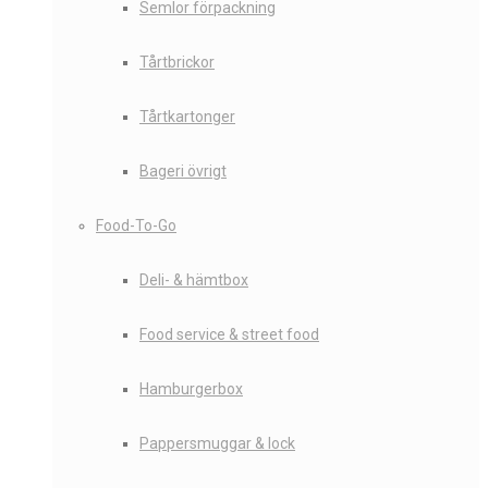
Semlor förpackning
Tårtbrickor
Tårtkartonger
Bageri övrigt
Food-To-Go
Deli- & hämtbox
Food service & street food
Hamburgerbox
Pappersmuggar & lock