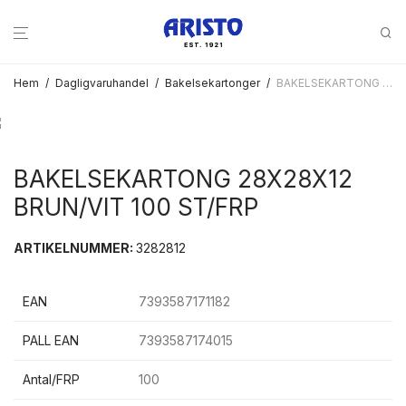
Hem
/
Dagligvaruhandel
/
Bakelsekartonger
/
BAKELSEKARTONG 28X28X12 BRUN/VIT 100 ST/FRP
BAKELSEKARTONG 28X28X12
BRUN/VIT 100 ST/FRP
ARTIKELNUMMER:
3282812
EAN
7393587171182
PALL EAN
7393587174015
Antal/FRP
100