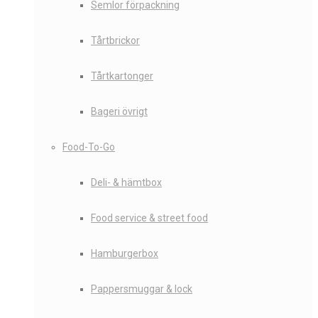
Semlor förpackning
Tårtbrickor
Tårtkartonger
Bageri övrigt
Food-To-Go
Deli- & hämtbox
Food service & street food
Hamburgerbox
Pappersmuggar & lock