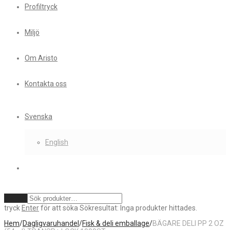
Profiltryck
Miljö
Om Aristo
Kontakta oss
Svenska
English
Rensa
tryck
Enter
för att söka
Sökresultat:
Inga produkter hittades.
Hem
/
Dagligvaruhandel
/
Fisk & deli emballage
/
BÄGARE DELI PP 2 OZ