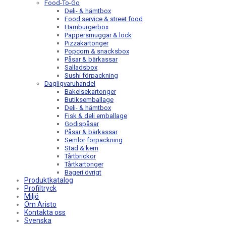
Food-To-Go
Deli- & hämtbox
Food service & street food
Hamburgerbox
Pappersmuggar & lock
Pizzakartonger
Popcorn & snacksbox
Påsar & bärkassar
Salladsbox
Sushi förpackning
Dagligvaruhandel
Bakelsekartonger
Butiksemballage
Deli- & hämtbox
Fisk & deli emballage
Godispåsar
Påsar & bärkassar
Semlor förpackning
Städ & kem
Tårtbrickor
Tårtkartonger
Bageri övrigt
Produktkatalog
Profiltryck
Miljö
Om Aristo
Kontakta oss
Svenska