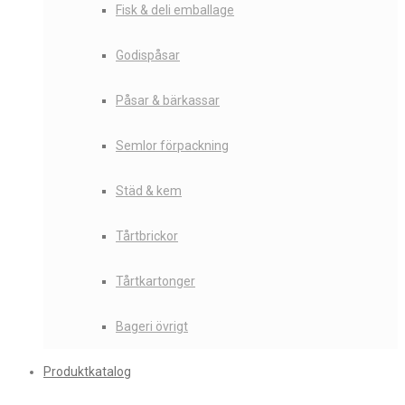
Fisk & deli emballage
Godispåsar
Påsar & bärkassar
Semlor förpackning
Städ & kem
Tårtbrickor
Tårtkartonger
Bageri övrigt
Produktkatalog