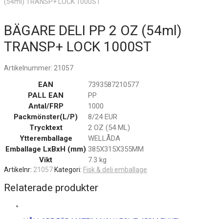
(54ml) TRANSP+ LOCK 1000ST
BÄGARE DELI PP 2 OZ (54ml)
TRANSP+ LOCK 1000ST
Artikelnummer:
21057
EAN
7393587210577
PALL EAN
PP
Antal/FRP
1000
Packmönster(L/P)
8/24 EUR
Trycktext
2 OZ (54 ML)
Ytteremballage
WELLÅDA
Emballage LxBxH (mm)
385X315X355MM
Vikt
7.3 kg
Artikelnr:
21057
Kategori:
Fisk & deli emballage
Relaterade produkter