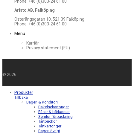
Phone: +46 (0)303-24 61 00
Aristo AB, Falköping
Österängsgatan 10, 521 39 Falköping
Phone: +46 (0)303-24 61 00
Menu
Karriär
Privacy statement (EU)
©
2026
Produkter
Tillbaka
Bageri & Konditori
Bakelsekartonger
Påsar & bärkassar
Semlor förpackning
Tårtbrickor
Tårtkartonger
Bageri övrigt