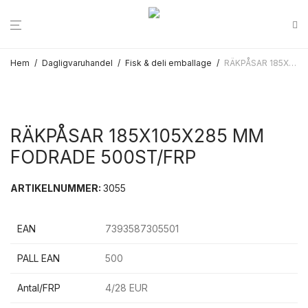
Hem
/
Dagligvaruhandel
/
Fisk & deli emballage
/
RÄKPÅSAR 185X105X285 MM FODRADE 500ST/FRP
RÄKPÅSAR 185X105X285 MM
FODRADE 500ST/FRP
ARTIKELNUMMER:
3055
EAN
7393587305501
PALL EAN
500
Antal/FRP
4/28 EUR