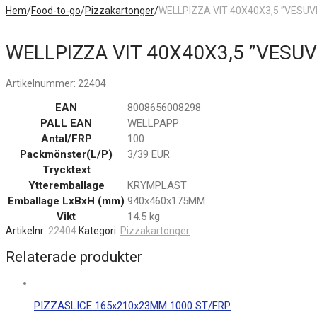
Hem
/
Food-to-go
/
Pizzakartonger
/
WELLPIZZA VIT 40X40X3,5 ”VESUV
WELLPIZZA VIT 40X40X3,5 ”VESUV
Artikelnummer:
22404
EAN
8008656008298
PALL EAN
WELLPAPP
Antal/FRP
100
Packmönster(L/P)
3/39 EUR
Trycktext
Ytteremballage
KRYMPLAST
Emballage LxBxH (mm)
940x460x175MM
Vikt
14.5 kg
Artikelnr:
22404
Kategori:
Pizzakartonger
Relaterade produkter
PIZZASLICE 165x210x23MM 1000 ST/FRP