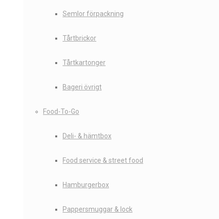
Semlor förpackning
Tårtbrickor
Tårtkartonger
Bageri övrigt
Food-To-Go
Deli- & hämtbox
Food service & street food
Hamburgerbox
Pappersmuggar & lock