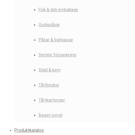
Fisk & deli emballage
Godispåsar
Påsar & bärkassar
Semlor förpackning
Städ & kem
Tårtbrickor
Tårtkartonger
Bageri övrigt
Produktkatalog