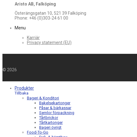
Aristo AB, Falköping
Österängsgatan 10, 521 39 Falköping
Phone: +46 (0)303-24 61 00
Menu
Karriär
Privacy statement (EU)
©
2026
Produkter
Tillbaka
Bageri & Konditori
Bakelsekartonger
Påsar & bärkassar
Semlor förpackning
Tårtbrickor
Tårtkartonger
Bageri övrigt
Food-To-Go