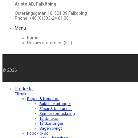
Aristo AB, Falköping
Österängsgatan 10, 521 39 Falköping
Phone: +46 (0)303-24 61 00
Menu
Karriär
Privacy statement (EU)
©
2026
Produkter
Tillbaka
Bageri & Konditori
Bakelsekartonger
Påsar & bärkassar
Semlor förpackning
Tårtbrickor
Tårtkartonger
Bageri övrigt
Food-To-Go