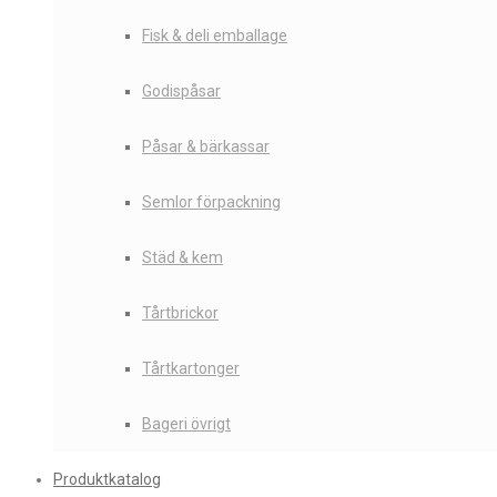
Fisk & deli emballage
Godispåsar
Påsar & bärkassar
Semlor förpackning
Städ & kem
Tårtbrickor
Tårtkartonger
Bageri övrigt
Produktkatalog