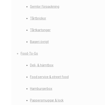
Semlor förpackning
Tårtbrickor
Tårtkartonger
Bageri övrigt
Food-To-Go
Deli- & hämtbox
Food service & street food
Hamburgerbox
Pappersmuggar & lock