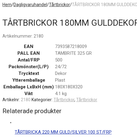
Hem
/
Dagligvaruhandel
/
Tårtbrickor
/
TÅRTBRICKOR 180MM GULDDEKO
TÅRTBRICKOR 180MM GULDDEKOR
Artikelnummer:
2180
EAN
7393587218009
PALL EAN
TAMBRITE 325 GR
Antal/FRP
500
Packmönster(L/P)
24/72
Trycktext
Dekor
Ytteremballage
Plast
Emballage LxBxH (mm)
180X180X320
Vikt
4.1 kg
Artikelnr:
2180
Kategorier:
Tårtbrickor
,
Tårtbrickor
Relaterade produkter
TÅRTBRICKA 220 MM GULD/SILVER 100 ST/FRP